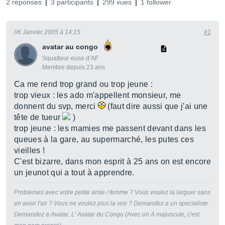
2 réponses
3 participants
299 vues
1 follower
06 Janvier 2005 à 14:15
#1
avatar au congo
Squatteur·euse d’AF
Membre depuis 23 ans
Ca me rend trop grand ou trop jeune :
trop vieux : les ado m'appellent monsieur, me
donnent du svp, merci
(faut dire aussi que j'ai une
tête de tueur
)
trop jeune : les mamies me passent devant dans les
queues à la gare, au supermarché, les putes ces
vieilles !
C'est bizarre, dans mon esprit à 25 ans on est encore
un jeunot qui a tout à apprendre.
Problemes avec votre petite amie / femme ? Vous voulez la larguer sans
en avoir l'air ? Vous ne voulez plus la voir ? Demandez a un specialiste.
Demandez a Avatar. L' Avatar du Congo (Avec un A majuscule, c'est