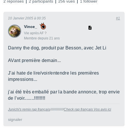
2 réponses
2 participants
256 vues
1 follower
10 Janvier 2005 à 00:35
#1
Vince_
Vie après AF ?
Membre depuis 21 ans
Danny the dog, produit par Besson, avec Jet Li
AVant première demain...
J'ai hate de lire/voir/entendre les premières
impressions...
j'ai été très emballé par la bande annonce, trop envie
de l'voir........!!!!!!!!!
Junichi's remix rap français
////////////////
Check rap français Vos avis ici
signaler