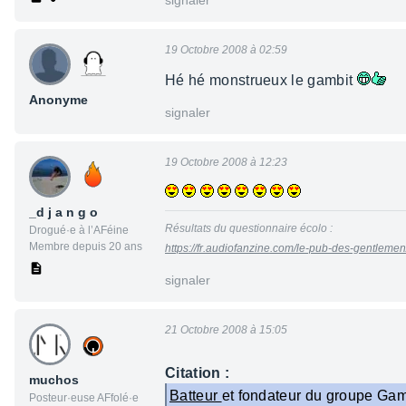
signaler
19 Octobre 2008 à 02:59
Hé hé monstrueux le gambit
Anonyme
signaler
19 Octobre 2008 à 12:23
_d j a n g o
Résultats du questionnaire écolo :
Drogué·e à l’AFéine
Membre depuis 20 ans
https://fr.audiofanzine.com/le-pub-des-gentleme
signaler
21 Octobre 2008 à 15:05
Citation :
muchos
Batteur
et fondateur du groupe Gam
Posteur·euse AFfolé·e