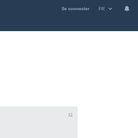
FR
Se connecter
#1