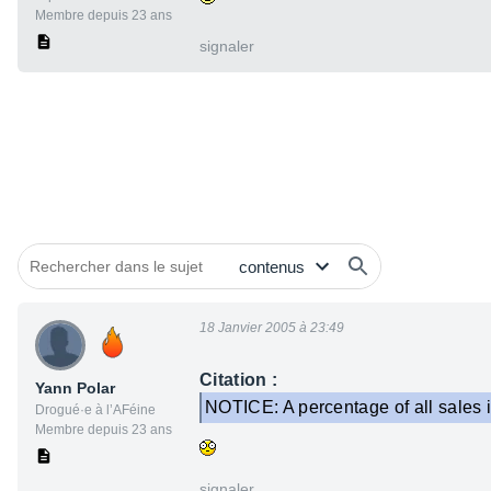
Membre depuis 23 ans
signaler
18 Janvier 2005 à 23:49
Citation :
Yann Polar
NOTICE: A percentage of all sales i
Drogué·e à l’AFéine
Membre depuis 23 ans
signaler