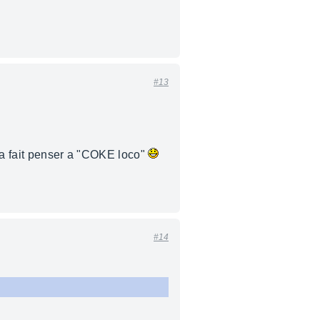
#13
m'a fait penser a "COKE loco"
#14