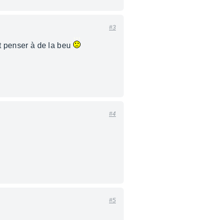
#3
nt penser à de la beu
#4
#5