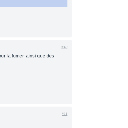
#10
our la fumer, ainsi que des
#11