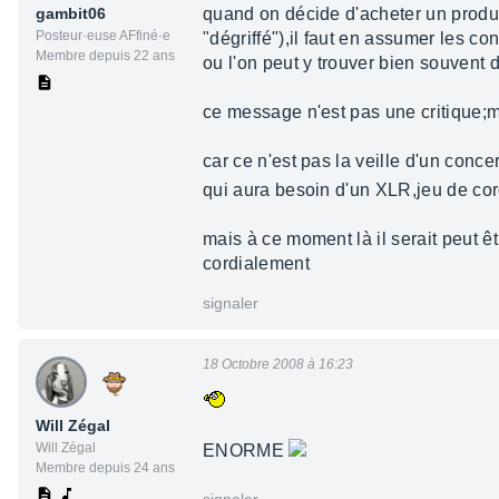
gambit06
quand on décide d'acheter un produi
Posteur·euse AFfiné·e
"dégriffé"),il faut en assumer les c
Membre depuis 22 ans
ou l'on peut y trouver bien souvent d
ce message n'est pas une critique;ma
car ce n'est pas la veille d'un conc
qui aura besoin d'un XLR,jeu de cor
mais à ce moment là il serait peut êt
cordialement
signaler
18 Octobre 2008 à 16:23
Will Zégal
Will Zégal
ENORME
Membre depuis 24 ans