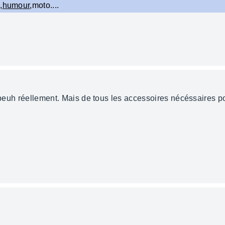
,
humour
,moto....
e beuh réellement. Mais de tous les accessoires nécéssaires p