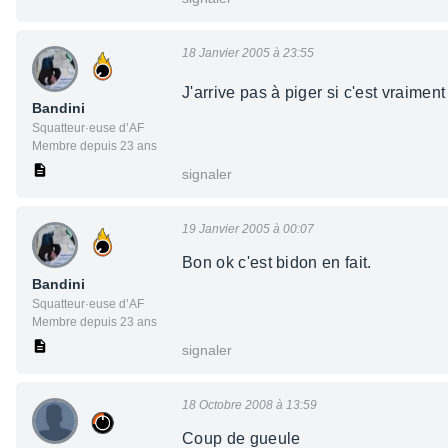
18 Janvier 2005 à 23:55
J'arrive pas à piger si c'est vraime
Bandini
Squatteur·euse d’AF
Membre depuis 23 ans
signaler
19 Janvier 2005 à 00:07
Bon ok c'est bidon en fait.
Bandini
Squatteur·euse d’AF
Membre depuis 23 ans
signaler
18 Octobre 2008 à 13:59
Coup de gueule