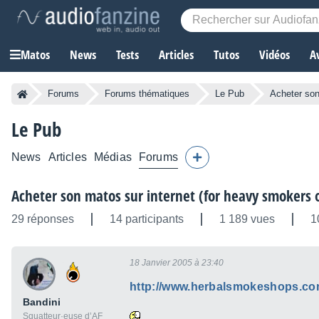
Matos
News
Tests
Articles
Tutos
Vidéos
A
Forums
Forums thématiques
Le Pub
Acheter son
Le Pub
News
Articles
Médias
Forums
Acheter son matos sur internet (for heavy smokers o
29 réponses
14 participants
1 189 vues
1
18 Janvier 2005 à 23:40
http://www.herbalsmokeshops.co
Bandini
Squatteur·euse d’AF