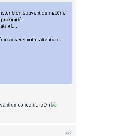
heter bien souvent du matériel
 proximité;
riel....
 mon sens votre attention...
vant un concert ... xD )
#12