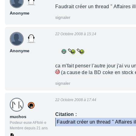
Faudrait créer un thread " Affaires i
Anonyme
signaler
22 Octobre 2008 à 15:14
Anonyme
ca m'fait penser l'autre jour j'ai v
(a cause de la BD coke en stock en
signaler
22 Octobre 2008 à 17:44
Citation :
muchos
Faudrait créer un thread " Affaires i
Posteur·euse AFfolé·e
Membre depuis 21 ans