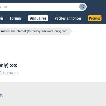
vis
Forums
Annuaires
Petites annonces
Promos
 matos sur internet (for heavy smokers only) :oo:
nly) :oo:
0 followers
m/