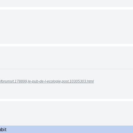
n/forums/t.178899,le-pub-de-l-ecologie,post.10305303.html
bit