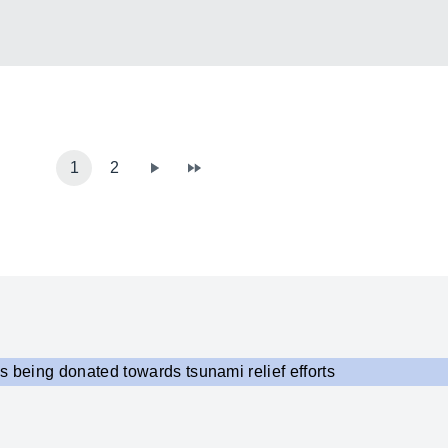
1
2
s being donated towards tsunami relief efforts