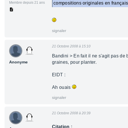
Membre depuis 21 ans
compositions originales en français
signaler
21 Octobre 2008 à 15:10
Bandini > En fait il ne s'agit pas d
Anonyme
graines, pour planter.
EIDT :
Ah ouais
signaler
21 Octobre 2008 à 20:39
Citation :