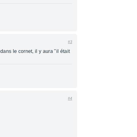
#3
ns le cornet, il y aura "il était
#4