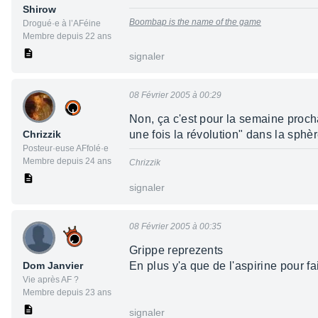
Shirow
Boombap is the name of the game
Drogué·e à l’AFéine
Membre depuis 22 ans
signaler
08 Février 2005 à 00:29
Non, ça c'est pour la semaine prochain
Chrizzik
une fois la révolution" dans la sphèr
Posteur·euse AFfolé·e
Membre depuis 24 ans
Chrizzik
signaler
08 Février 2005 à 00:35
Grippe reprezents
Dom Janvier
En plus y'a que de l'aspirine pour fai
Vie après AF ?
Membre depuis 23 ans
signaler