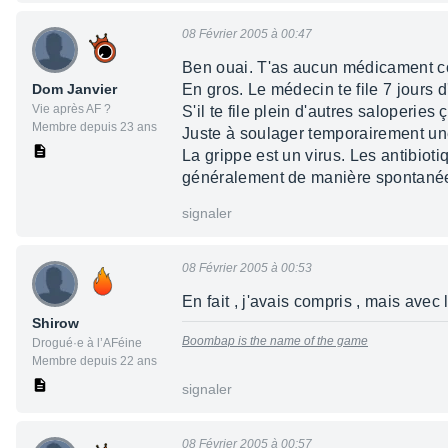
08 Février 2005 à 00:47
Ben ouai. T'as aucun médicament cont
Dom Janvier
En gros. Le médecin te file 7 jours d'a
Vie après AF ?
S'il te file plein d'autres saloperies 
Membre depuis 23 ans
Juste à soulager temporairement une
La grippe est un virus. Les antibioti
généralement de manière spontanée 
signaler
08 Février 2005 à 00:53
En fait , j'avais compris , mais avec
Shirow
Boombap is the name of the game
Drogué·e à l’AFéine
Membre depuis 22 ans
signaler
08 Février 2005 à 00:57