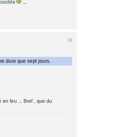
possible
...
#8
e dure que sept jours.
en feu ... Bref , que du