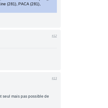
ine (281), PACA (281),
#12
#13
ut seul mais pas possible de