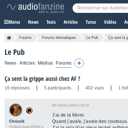
Matos
News
Tests
Articles
Tutos
Vidéos
A
Forums
Forums thématiques
Le Pub
Ça sent la 
Le Pub
News
Articles
Médias
Forums
Ça sent la grippe aussi chez AF ?
16 réponses
5 participants
402 vues
1 fo
08 Février 2005 à 00:22
J'ai de la fièvre.
Chrizzik
Quand j'avale, j'avale des couteaux
Posteur·euse AFfolé·e
J'ai la voix d'un vieux teckel asthma