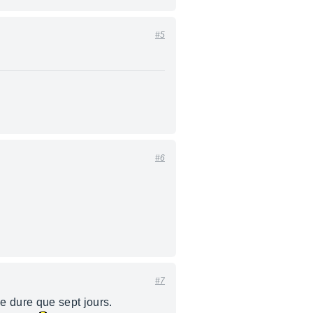
#5
#6
#7
 dure que sept jours.