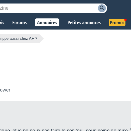
vis
Forums
Annuaires
Petites annonces
Promos
grippe aussi chez AF ?
llower
.
tique, et je ne peux pas faire le son 'ou', sous peine de mise 