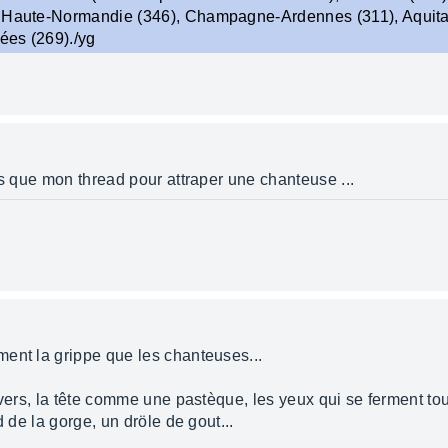
, Haute-Normandie (346), Champagne-Ardennes (311), Aquita
ées (269)./yg
es que mon thread pour attraper une chanteuse ...
ent la grippe que les chanteuses...
nvers, la tête comme une pastèque, les yeux qui se ferment to
d de la gorge, un dröle de gout...