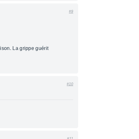
#9
rison. La grippe guérit
#10
#11