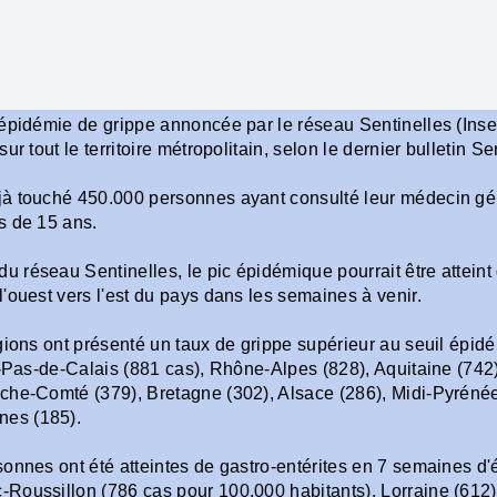
'épidémie de grippe annoncée par le réseau Sentinelles (In
ur tout le territoire métropolitain, selon le dernier bulletin 
jà touché 450.000 personnes ayant consulté leur médecin gé
s de 15 ans.
réseau Sentinelles, le pic épidémique pourrait être atteint dè
'ouest vers l'est du pays dans les semaines à venir.
gions ont présenté un taux de grippe supérieur au seuil épid
d-Pas-de-Calais (881 cas), Rhône-Alpes (828), Aquitaine (742
che-Comté (379), Bretagne (302), Alsace (286), Midi-Pyrénées
es (185).
onnes ont été atteintes de gastro-entérites en 7 semaines d'
Roussillon (786 cas pour 100.000 habitants), Lorraine (612)