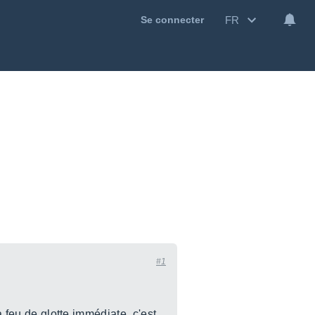
FR
Se connecter
#1
à feu de glotte immédiate. c'est