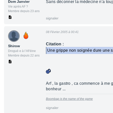
Dom Janvier
Sans déconner la médecine n'a toujo
Vie après AF ?
Membre depuis 23 ans
signaler
08 Février 2005 à 00:41
Citation :
Shirow
Une grippe non soignée dure une se
Drogué·e à l’AFéine
Membre depuis 22 ans
Arf , la gastro , ca commence à me ga
bonheur ...
Boombap is the name of the game
signaler