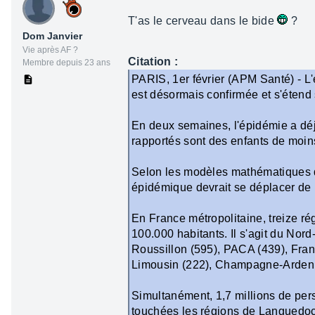
T'as le cerveau dans le bide
?
Dom Janvier
Vie après AF ?
Citation :
Membre depuis 23 ans
PARIS, 1er février (APM Santé) - L
est désormais confirmée et s'étend s
En deux semaines, l'épidémie a dé
rapportés sont des enfants de moin
Selon les modèles mathématiques du 
épidémique devrait se déplacer de l
En France métropolitaine, treize ré
100.000 habitants. Il s'agit du Nor
Roussillon (595), PACA (439), Fran
Limousin (222), Champagne-Ardenn
Simultanément, 1,7 millions de pers
touchées les régions de Languedoc-