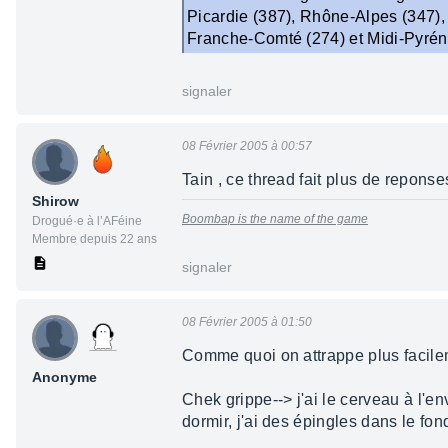
Picardie (387), Rhône-Alpes (347)
Franche-Comté (274) et Midi-Pyrén
signaler
08 Février 2005 à 00:57
Tain , ce thread fait plus de repons
Shirow
Boombap is the name of the game
Drogué·e à l’AFéine
Membre depuis 22 ans
signaler
08 Février 2005 à 01:50
Comme quoi on attrappe plus facilem
Anonyme
Chek grippe--> j'ai le cerveau à l'e
dormir, j'ai des épingles dans le fon