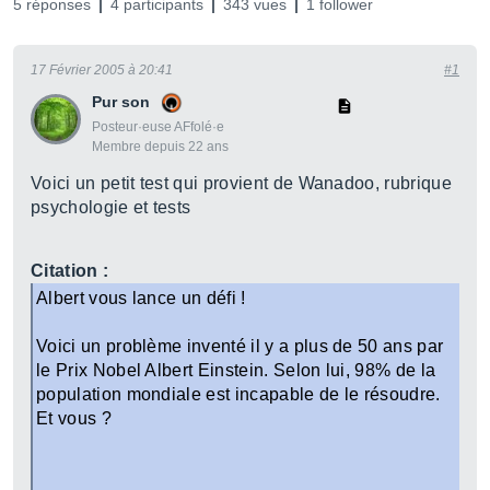
5 réponses
4 participants
343 vues
1 follower
17 Février 2005 à 20:41
#1
Pur son
Posteur·euse AFfolé·e
Membre depuis 22 ans
Voici un petit test qui provient de Wanadoo, rubrique
psychologie et tests
Citation :
Albert vous lance un défi !
Voici un problème inventé il y a plus de 50 ans par
le Prix Nobel Albert Einstein. Selon lui, 98% de la
population mondiale est incapable de le résoudre.
Et vous ?