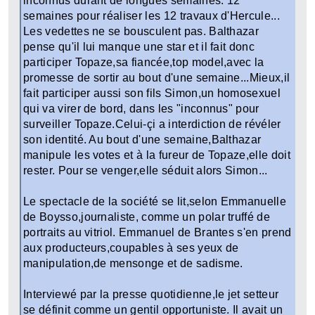
inconnus durant de longues semaines. 12
semaines pour réaliser les 12 travaux d'Hercule...
Les vedettes ne se bousculent pas. Balthazar
pense qu'il lui manque une star et il fait donc
participer Topaze,sa fiancée,top model,avec la
promesse de sortir au bout d'une semaine...Mieux,il
fait participer aussi son fils Simon,un homosexuel
qui va virer de bord, dans les "inconnus" pour
surveiller Topaze.Celui-çi a interdiction de révéler
son identité. Au bout d'une semaine,Balthazar
manipule les votes et à la fureur de Topaze,elle doit
rester. Pour se venger,elle séduit alors Simon...
Le spectacle de la société se lit,selon Emmanuelle
de Boysso,journaliste, comme un polar truffé de
portraits au vitriol. Emmanuel de Brantes s'en prend
aux producteurs,coupables à ses yeux de
manipulation,de mensonge et de sadisme.
Interviewé par la presse quotidienne,le jet setteur
se définit comme un gentil opportuniste. Il avait un