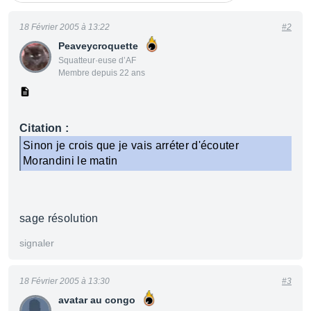
18 Février 2005 à 13:22
#2
Peaveycroquette
Squatteur·euse d’AF
Membre depuis 22 ans
Citation :
Sinon je crois que je vais arréter d'écouter
Morandini le matin
sage résolution
signaler
18 Février 2005 à 13:30
#3
avatar au congo