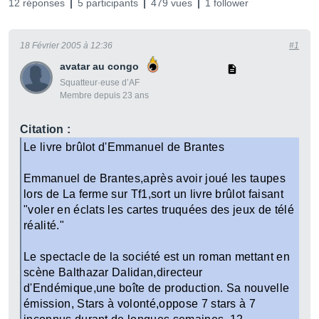
12 réponses
5 participants
479 vues
1 follower
18 Février 2005 à 12:36
#1
avatar au congo
Squatteur·euse d’AF
Membre depuis 23 ans
Citation :
Le livre brûlot d'Emmanuel de Brantes
Emmanuel de Brantes,après avoir joué les taupes
lors de La ferme sur Tf1,sort un livre brûlot faisant
"voler en éclats les cartes truquées des jeux de télé
réalité."
Le spectacle de la société est un roman mettant en
scène Balthazar Dalidan,directeur
d'Endémique,une boîte de production. Sa nouvelle
émission, Stars à volonté,oppose 7 stars à 7