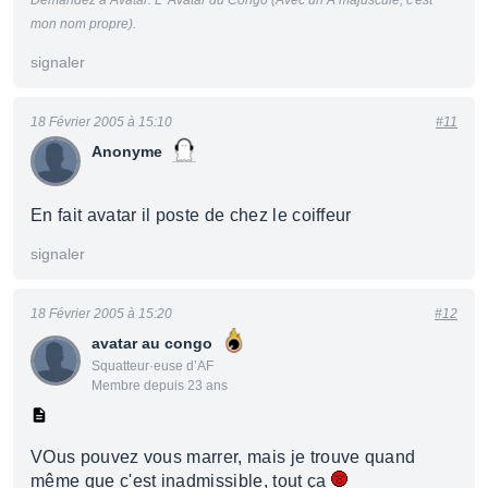
Demandez a Avatar. L' Avatar du Congo (Avec un A majuscule, c'est
mon nom propre).
signaler
18 Février 2005 à 15:10
#11
Anonyme
En fait avatar il poste de chez le coiffeur
signaler
18 Février 2005 à 15:20
#12
avatar au congo
Squatteur·euse d’AF
Membre depuis 23 ans
VOus pouvez vous marrer, mais je trouve quand
même que c'est inadmissible, tout ça