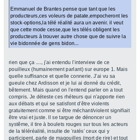
Emmanuel de Brantes pense que tant que les
producteurs,ces voleurs de patate,empocheront les
stock-options,la télé réalité aura un avenir. il veut
que cette mode cesse,que les télés obligent les
producteurs à trouver autre chose que de suivre la
vie bidonnée de gens bidon...
rien que ça ...., j'ai entendu l'interview de ce
pouilleux (humainement parlant) sur europe 1. Mais
quelle suffisance et quelle connerie. J'ai vu sa
gueule chez Ardisson et je lui ai donné du crédit,
bêtement. Mais quand on l'entend parler on a tout
compris. Je déteste ces rhéteurs qui n'apporte rien
aux débats et qui se satisfont d'être violents
gratuitement comme si être méchant/violent signifiait
être vrai et juste. Il se targue de dénoncer un
systême, il tire à boulets rouges sur tous les acteurs
de la téléréalité, insulte de 'ratés' ceux qui y
participent, parle de magouilles (mort de rire) et tout