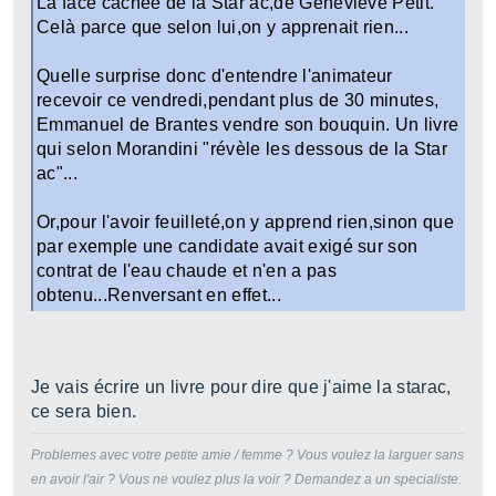
La face cachée de la Star ac,de Geneviève Petit.
Celà parce que selon lui,on y apprenait rien...
Quelle surprise donc d'entendre l'animateur
recevoir ce vendredi,pendant plus de 30 minutes,
Emmanuel de Brantes vendre son bouquin. Un livre
qui selon Morandini "révèle les dessous de la Star
ac"...
Or,pour l'avoir feuilleté,on y apprend rien,sinon que
par exemple une candidate avait exigé sur son
contrat de l'eau chaude et n'en a pas
obtenu...Renversant en effet...
Je vais écrire un livre pour dire que j'aime la starac,
ce sera bien.
Problemes avec votre petite amie / femme ? Vous voulez la larguer sans
en avoir l'air ? Vous ne voulez plus la voir ? Demandez a un specialiste.