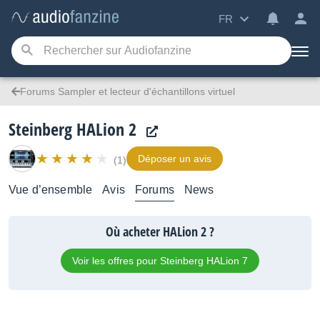
FR
Forums Sampler et lecteur d'échantillons virtuel
Steinberg HALion 2
Déposer un avis
(1)
Vue d’ensemble
Avis
Forums
News
Où acheter HALion 2 ?
Voir les offres pour Steinberg HALion 7