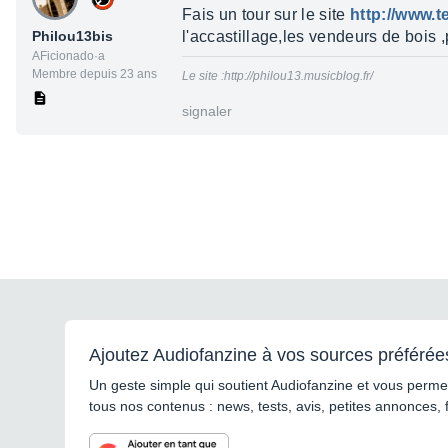
Fais un tour sur le site
http://www.t
Philou13bis
l'accastillage,les vendeurs de bois ,
AFicionado·a
Membre depuis 23 ans
Le site :http://philou13.musicblog.fr/
signaler
Ajoutez Audiofanzine à vos sources préférée
Un geste simple qui soutient Audiofanzine et vous permet
tous nos contenus : news, tests, avis, petites annonces, 