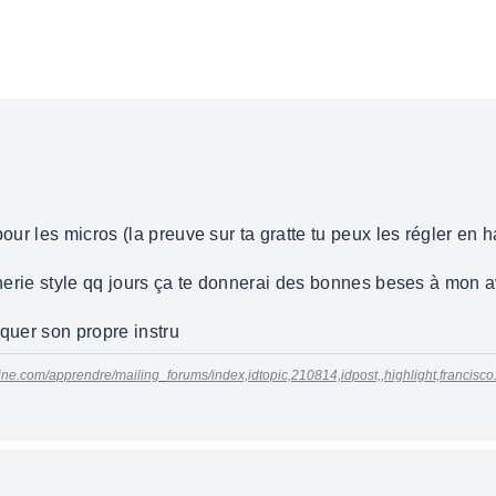
pour les micros (la preuve sur ta gratte tu peux les régler en 
utherie style qq jours ça te donnerai des bonnes beses à mon a
iquer son propre instru
nzine.com/apprendre/mailing_forums/index,idtopic,210814,idpost,,highlight,francisco