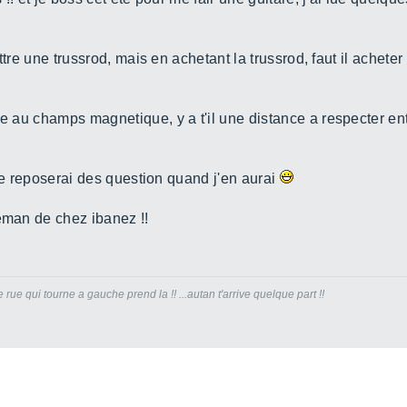
mettre une trussrod, mais en achetant la trussrod, faut il achet
ce au champs magnetique, y a t'il une distance a respecter ent
, je reposerai des question quand j'en aurai
ceman de chez ibanez !!
rue qui tourne a gauche prend la !! ...autan t'arrive quelque part !!