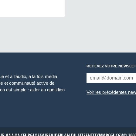
RECEVEZ NOTRE NEWSLET
 et à l’audio, à la fois média
ces et communauté active de
n est simple : aider au quotidien
Voir les précédentes new
NIR ANNONCEUR
GLOSSAIRE
AIDE
PLAN DU SITE
ENTITYMAP
CGU
CGV
© 2000