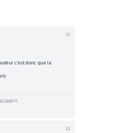
#2
hauteur c'est donc que la
vis
12.html
[url]
#3