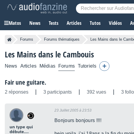
Matos
News
Tests
Articles
Tutos
Vidéos
A
Forums
Forums thématiques
Les Mains dans le Camb
Les Mains dans le Cambouis
News
Articles
Médias
Forums
Tutoriels
Fair une guitare.
2 réponses
3 participants
392 vues
3 foll
23 Juillet 2005 à 23:53
Bonjours bonjours !!!!
un type qui
débute....
bein voila, j'ai 18ans a la fin du moi