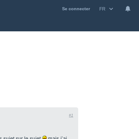
FR
Se connecter
#1
s sujet sur le sujet
mais j'ai