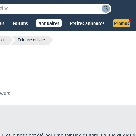
vis
Forums
Annuaires
Petites annonces
Promos
ouis
Fair une guitare.
owers
s !! et je boss cet été pour me fair une guitare, j'ai lue quelque