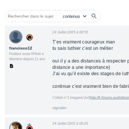
24 Juillet 2005 à 08:55
T'es vraiment courageux man
francisco12
tu sais luthier c'est un métier
Posteur·euse AFfolé·e
Membre depuis 21 ans
oui il y a des distances à respecter 
distance a une importance)
J'ai vu qu'il existe des stages de l
continue c'est vraiment bien de fabr
Collab n°3 (reggae) [url]
http://fr.forums.audiofa
signaler
24 Juillet 2005 à 09:25