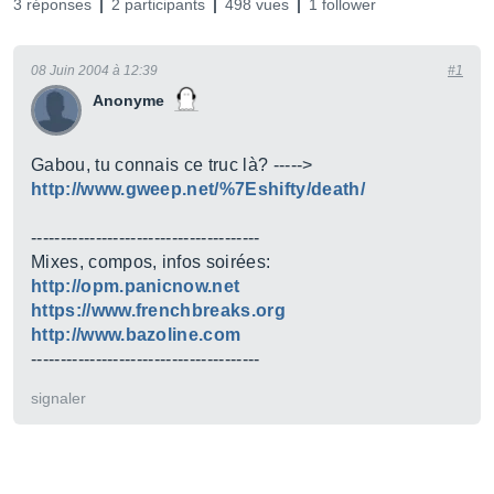
3 réponses
2 participants
498 vues
1 follower
08 Juin 2004 à 12:39
#1
Anonyme
Gabou, tu connais ce truc là? ----->
http://www.gweep.net/%7Eshifty/death/
---------------------------------------
Mixes, compos, infos soirées:
http://opm.panicnow.net
https://www.frenchbreaks.org
http://www.bazoline.com
---------------------------------------
signaler