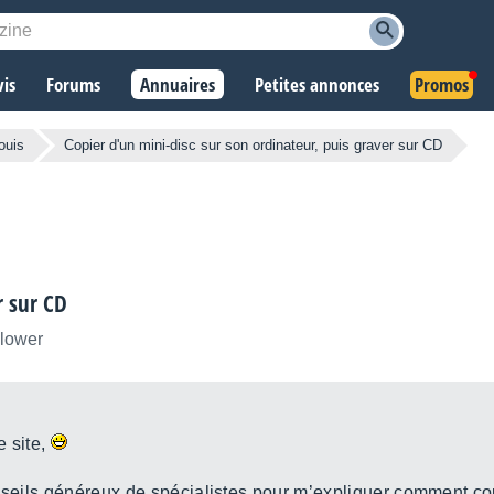
vis
Forums
Annuaires
Petites annonces
Promos
ouis
Copier d'un mini-disc sur son ordinateur, puis graver sur CD
r sur CD
llower
e site,
onseils généreux de spécialistes pour m’expliquer comment cop