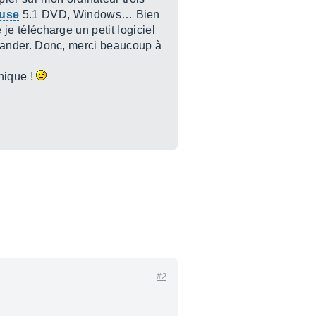
Muse
5.1 DVD, Windows… Bien
 je télécharge un petit logiciel
 demander. Donc, merci beaucoup à
nique !
#2