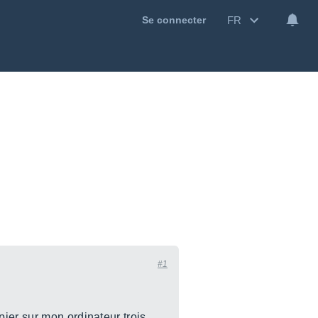
FR
Se connecter
#1
ier sur mon ordinateur trois