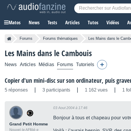
Matos
News
Tests
Articles
Tutos
Vidéos
A
Forums
Forums thématiques
Les Mains dans le Camb
Les Mains dans le Cambouis
News
Articles
Médias
Forums
Tutoriels
Copier d'un mini-disc sur son ordinateur, puis grave
5 réponses
3 participants
1 162 vues
1 fo
03 Aout 2004 à 17:46
Bonjour à tous et chapeau pour votr
Grand Petit Homme
Nouvel·le AFfilié·e
Voilà : j’aurais besoin, SVP, des c