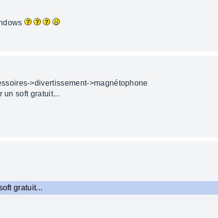
Windows
ssoires->divertissement->magnétophone
un soft gratuit...
ft gratuit...