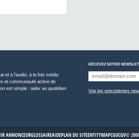
RECEVEZ NOTRE NEWSLET
 et à l’audio, à la fois média
ces et communauté active de
n est simple : aider au quotidien
Voir les précédentes new
NIR ANNONCEUR
GLOSSAIRE
AIDE
PLAN DU SITE
ENTITYMAP
CGU
CGV
© 2000