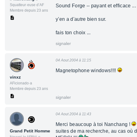
Squatteur·euse d’AF
Sound Forge -- payant et efficace ...
Membre depuis 23 ans
y'en a d'autre bien sur.
fais ton choix ...
signaler
04 Aout 2004 à 11:15
Magnetophone windows!!!!
vinxz
AFicionado·a
Membre depuis 23 ans
signaler
04 Aout 2004 à 11:43
Merci beaucoup à toi Nanchang !
Grand Petit Homme
suites de ma recherche, au cas où d