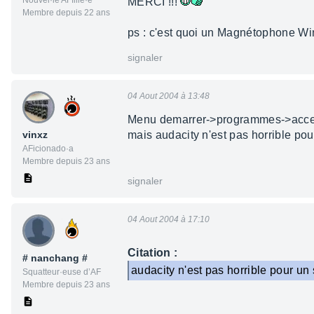
Nouvel·le AFfilié·e
MERCI !!!
Membre depuis 22 ans
ps : c'est quoi un Magnétophone 
signaler
04 Aout 2004 à 13:48
Menu demarrer->programmes->acce
vinxz
mais audacity n'est pas horrible pour 
AFicionado·a
Membre depuis 23 ans
signaler
04 Aout 2004 à 17:10
Citation :
# nanchang #
audacity n'est pas horrible pour un so
Squatteur·euse d’AF
Membre depuis 23 ans