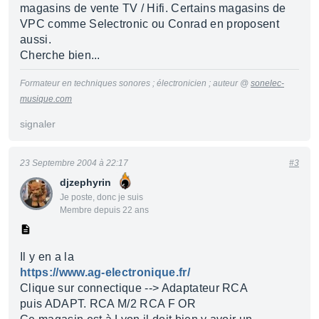
magasins de vente TV / Hifi. Certains magasins de
VPC comme Selectronic ou Conrad en proposent
aussi.
Cherche bien...
Formateur en techniques sonores ; électronicien ; auteur @
sonelec-
musique.com
signaler
23 Septembre 2004 à 22:17
#3
djzephyrin
Je poste, donc je suis
Membre depuis 22 ans
Il y en a la
https://www.ag-electronique.fr/
Clique sur connectique --> Adaptateur RCA
puis ADAPT. RCA M/2 RCA F OR