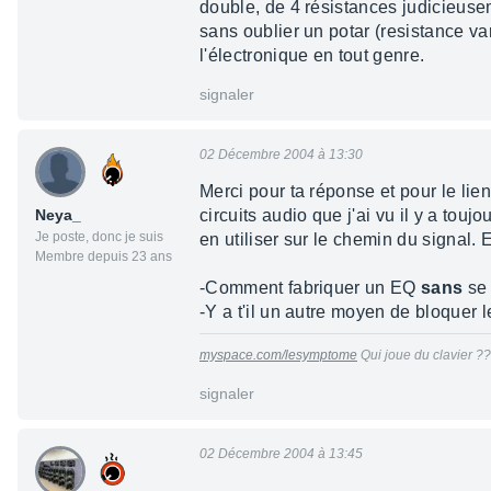
double, de 4 résistances judicieusem
sans oublier un potar (resistance vari
l'électronique en tout genre.
signaler
02 Décembre 2004 à 13:30
Merci pour ta réponse et pour le lie
Neya_
circuits audio que j'ai vu il y a to
Je poste, donc je suis
en utiliser sur le chemin du signal.
Membre depuis 23 ans
-Comment fabriquer un EQ
sans
se 
-Y a t'il un autre moyen de bloquer l
myspace.com/lesymptome
Qui joue du clavier ??
signaler
02 Décembre 2004 à 13:45