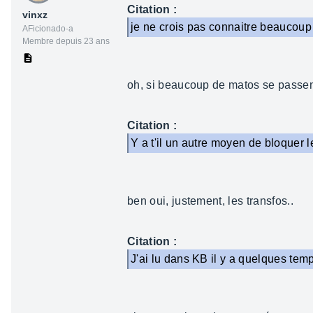
Citation :
vinxz
je ne crois pas connaitre beaucoup
AFicionado·a
Membre depuis 23 ans
oh, si beaucoup de matos se passen
Citation :
Y a t'il un autre moyen de bloquer l
ben oui, justement, les transfos..
Citation :
J'ai lu dans KB il y a quelques tem