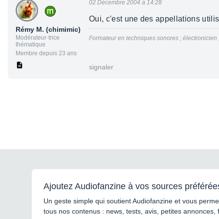
02 Décembre 2004 à 14:28
Oui, c'est une des appellations uti
Rémy M. (chimimic)
Modérateur·trice
Formateur en techniques sonores ; électronicien
thématique
Membre depuis 23 ans
signaler
Ajoutez Audiofanzine à vos sources préférée
Un geste simple qui soutient Audiofanzine et vous permet
tous nos contenus : news, tests, avis, petites annonces, 