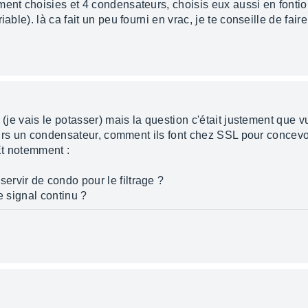
ent choisies et 4 condensateurs, choisis eux aussi en fontion
able). là ca fait un peu fourni en vrac, je te conseille de fair
n (je vais le potasser) mais la question c'était justement que
ujours un condensateur, comment ils font chez SSL pour concev
 Et notemment :
servir de condo pour le filtrage ?
e signal continu ?