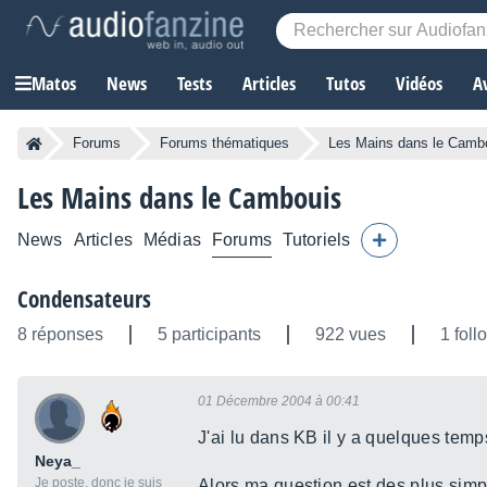
Matos
News
Tests
Articles
Tutos
Vidéos
A
Forums
Forums thématiques
Les Mains dans le Camb
Les Mains dans le Cambouis
News
Articles
Médias
Forums
Tutoriels
Condensateurs
8 réponses
5 participants
922 vues
1 foll
01 Décembre 2004 à 00:41
J'ai lu dans KB il y a quelques temps
Neya_
Je poste, donc je suis
Alors ma question est des plus sim