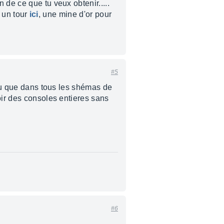
 de ce que tu veux obtenir.....
e un tour
ici
, une mine d'or pour
#5
 vu que dans tous les shémas de
oir des consoles entieres sans
#6