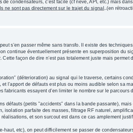
s de condensateurs, c'est facile (cf neve, API, etc.) mais dan
ls ne sont pas directement sur le trajet du signal
..(en rétroac
 peut s'en passer même sans transfo. Il existe des techniques
nsion continue éventuellement présente en superposition du si
r. Cette façon de dire n'est pas totalement juste mais permet
ration" (déterioration) au signal qui le traverse, certains c
 et l'apport de défauts est plus ou moins audible selon sa ma
es fabricants essayent d'en limiter le nombre sur le parcours d
ins défauts (petits "accidents" dans la bande passante), mais 
isolation parfaite des masses, filtrage RF naturel, amplificat
réalisations, et son surcout est dans ce cas amplement justif
sse-haut, etc), on peut difficilement se passer de condensateu