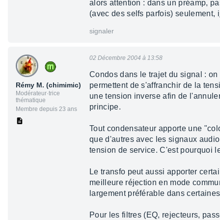
alors attention : dans un préamp, pa
(avec des selfs parfois) seulement, i
signaler
02 Décembre 2004 à 13:58
Condos dans le trajet du signal : on
Rémy M. (chimimic)
permettent de s'affranchir de la te
Modérateur·trice
une tension inverse afin de l'annule
thématique
principe.
Membre depuis 23 ans
Tout condensateur apporte une "colo
que d'autres avec les signaux audio,
tension de service. C'est pourquoi l
Le transfo peut aussi apporter certa
meilleure réjection en mode commun, 
largement préférable dans certaines 
Pour les filtres (EQ, rejecteurs, pa