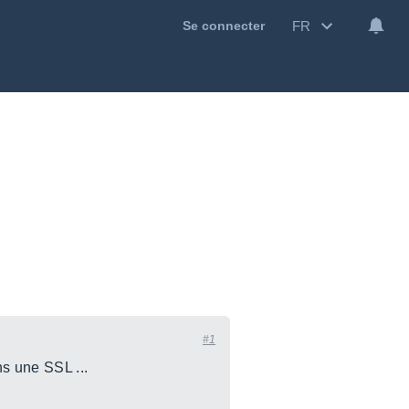
FR
Se connecter
#1
ns une SSL ...