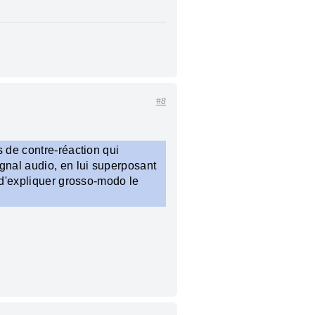
#8
s de contre-réaction qui
ignal audio, en lui superposant
t d'expliquer grosso-modo le