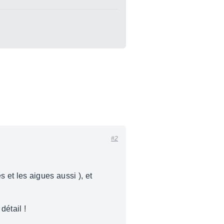
#2
s et les aigues aussi ), et
détail !