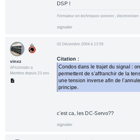
DSP !
Formateur en techniques sonores ; électronicien
signaler
02 Décembre 2004 à 13:59
Citation :
vinxz
Condos dans le trajet du signal : o
AFicionado·a
Membre depuis 23 ans
permettent de s'affranchir de la te
une tension inverse afin de l'annul
principe.
c'est ca, les DC-Servo??
signaler