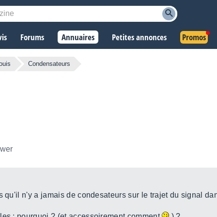
vis
Forums
Annuaires
Petites annonces
Promos
ouis
Condensateurs
ower
 qu'il n'y a jamais de condesateurs sur le trajet du signal da
ples : pourquoi ? (et accessoirement comment
) ?