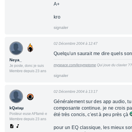
A+
kro
signaler
02 Décembre 2004 à 12:47
Quelqu'un saurait me dire quels son
Neya_
myspace.com/lesymptome
Qui joue du clavier ??
Je poste, donc je suis
Membre depuis 23 ans
signaler
02 Décembre 2004 à 13:17
Généralement sur des app audio, tu 
kQataµ
composante continue. je ne crois pa
Posteur·euse AFfamé·e
été très concis, c'est à peu près çà
Membre depuis 23 ans
pour un EQ classique, les mieux sont 