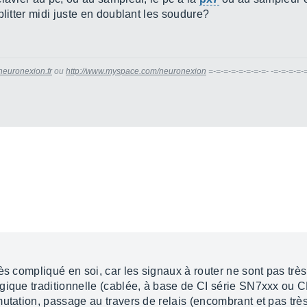
plitter midi juste en doublant les soudure?
neuronexion.fr
ou
http://www.myspace.com/neuronexion
=-=-=-=-=-=-=-=- -=-=-=-=-
ès compliqué en soi, car les signaux à router ne sont pas très
gique traditionnelle (cablée, à base de CI série SN7xxx ou 
mutation, passage au travers de relais (encombrant et pas tr