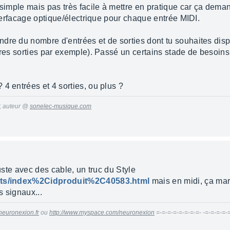
e simple mais pas très facile à mettre en pratique car ça dem
interfacage optique/électrique pour chaque entrée MIDI.
dre du nombre d'entrées et de sorties dont tu souhaites dispo
ures sorties par exemple). Passé un certains stade de besoins,
4 entrées et 4 sorties, ou plus ?
 ; auteur @
sonelec-musique.com
juste avec des cable, un truc du Style
duits/index%2Cidproduit%2C40583.html
mais en midi, ça mar
s signaux...
neuronexion.fr
ou
http://www.myspace.com/neuronexion
=-=-=-=-=-=-=-=- -=-=-=-=-