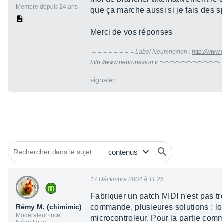
Membre depuis 24 ans
que ça marche aussi si je fais des s
Merci de vos réponses
-=-=-=-=-=-=-=-= Label Neuronexion :
http://www.
http://www.neuronexion.fr
=-=-=-=-=-=-=-=-=-=-=-
signaler
17 Décembre 2004 à 11:25
Fabriquer un patch MIDI n'est pas tr
Rémy M. (chimimic)
commande, plusieures solutions : lo
Modérateur·trice
microcontroleur. Pour la partie com