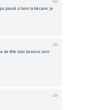
#12
s passé a faire la bécane; je
#13
ise de tête (ses besoins sont
#14