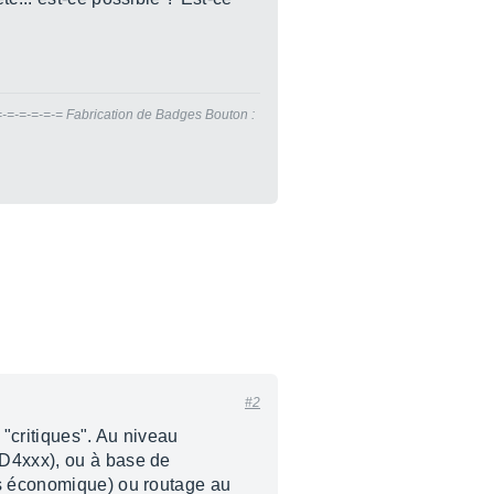
=-=-=-=-=-= Fabrication de Badges Bouton :
#2
 "critiques". Au niveau
CD4xxx), ou à base de
ès économique) ou routage au