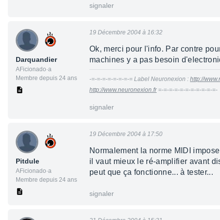
signaler
19 Décembre 2004 à 16:32
Ok, merci pour l'info. Par contre pou
Darquandier
machines y a pas besoin d'electroni
AFicionado·a
Membre depuis 24 ans
-=-=-=-=-=-=-=-= Label Neuronexion :
http://www.
http://www.neuronexion.fr
=-=-=-=-=-=-=-=-=-=-=-
signaler
19 Décembre 2004 à 17:50
Normalement la norme MIDI impose la 
Pitdule
il vaut mieux le ré-amplifier avant 
AFicionado·a
peut que ça fonctionne... à tester...
Membre depuis 24 ans
signaler