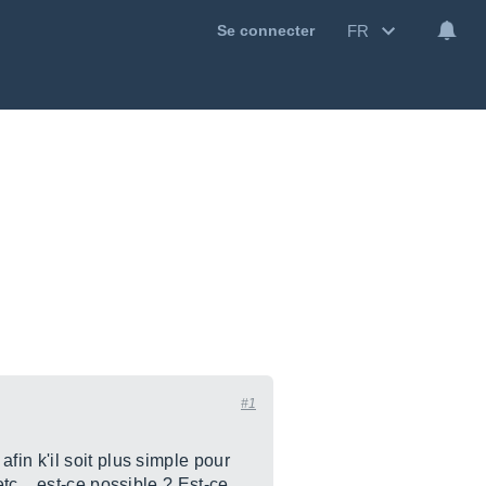
FR
Se connecter
#1
fin k'il soit plus simple pour
c... est-ce possible ? Est-ce