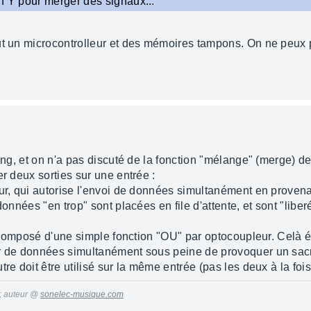
n Y pour merger des signaux...
aut un microcontrolleur et des mémoires tampons. On ne peu
ting, et on n'a pas discuté de la fonction "mélange" (merge) d
er deux sorties sur une entrée :
eur, qui autorise l'envoi de données simultanément en proven
données "en trop" sont placées en file d'attente, et sont "libe
t, composé d'une simple fonction "OU" par optocoupleur. Celà 
r de données simultanément sous peine de provoquer un sacré
utre doit être utilisé sur la même entrée (pas les deux à la foi
 ; auteur @
sonelec-musique.com