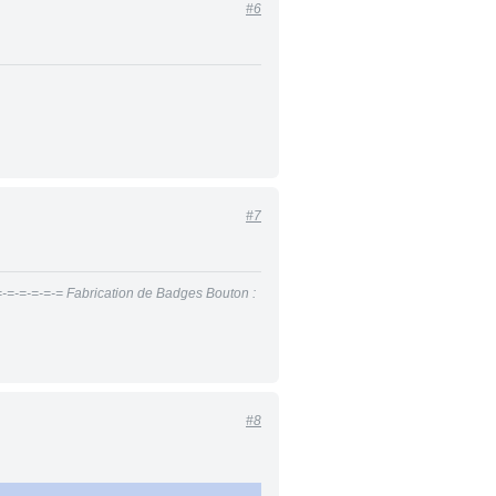
#6
#7
=-=-=-=-=-= Fabrication de Badges Bouton :
#8