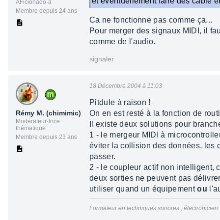
et éventuellement faire des cable e
AFicionado·a
Membre depuis 24 ans
Ca ne fonctionne pas comme ça...
Pour merger des signaux MIDI, il f
comme de l'audio.
signaler
18 Décembre 2004 à 11:03
Pitdule à raison !
Rémy M. (chimimic)
On en est resté à la fonction de rou
Modérateur·trice
Il existe deux solutions pour branch
thématique
1 - le mergeur MIDI à microcontroll
Membre depuis 23 ans
éviter la collision des données, les 
passer.
2 - le coupleur actif non intelligen
deux sorties ne peuvent pas délivre
utiliser quand un équipement
ou
l'a
Formateur en techniques sonores ; électronicien