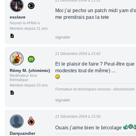
21 Décembre 2004 à 15:31
Moi j'ai pecho un patch midi yam d'
esclave
me prendrais pas la tete
Nouvel·le AFfilié·e
Membre depuis 21 ans
signaler
21 Décembre 2004 à 15:42
Et le plaisir de faire ? Peut-être qu
Rémy M. (chimimic)
modestes tout de même) ...
Modérateur·trice
thématique
Membre depuis 23 ans
Formateur en techniques sonores ; électronicien
signaler
21 Décembre 2004 à 15:56
Ouais j'aime bien le bricolage
Darquandier