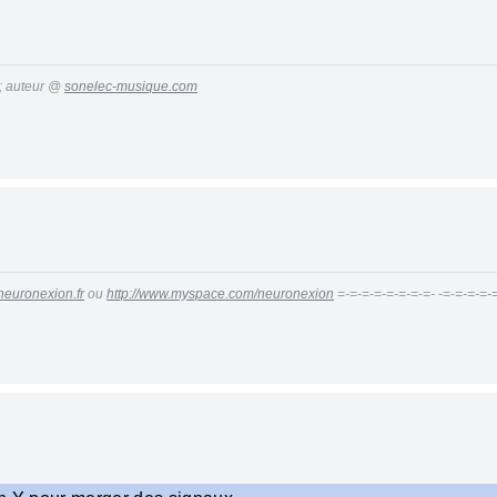
 ; auteur @
sonelec-musique.com
neuronexion.fr
ou
http://www.myspace.com/neuronexion
=-=-=-=-=-=-=-=- -=-=-=-=-