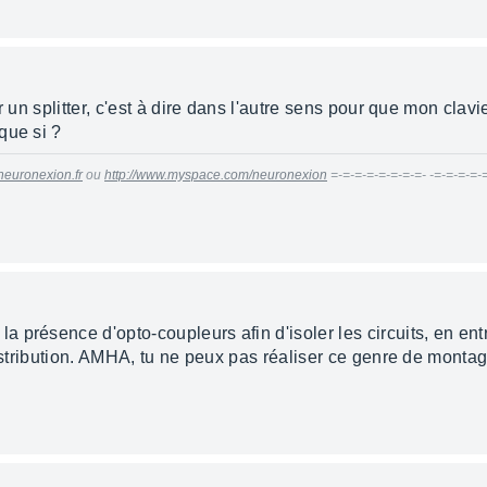
r un splitter, c'est à dire dans l'autre sens pour que mon clavi
que si ?
neuronexion.fr
ou
http://www.myspace.com/neuronexion
=-=-=-=-=-=-=-=- -=-=-=-=-
présence d'opto-coupleurs afin d'isoler les circuits, en entrée
distribution. AMHA, tu ne peux pas réaliser ce genre de montage