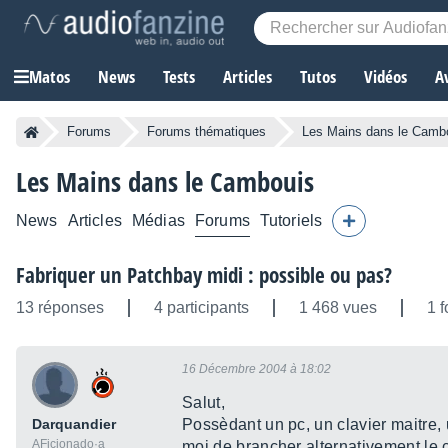
Matos
News
Tests
Articles
Tutos
Vidéos
A
Forums
Forums thématiques
Les Mains dans le Camb
Les Mains dans le Cambouis
News
Articles
Médias
Forums
Tutoriels
Fabriquer un Patchbay midi : possible ou pas?
13 réponses
4 participants
1 468 vues
1 f
16 Décembre 2004 à 18:02
Salut,
Darquandier
Possèdant un pc, un clavier maitre,
AFicionado·a
moi de brancher alternativement le c