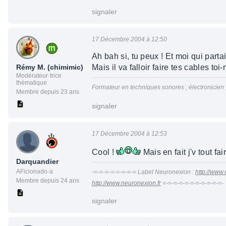
signaler
17 Décembre 2004 à 12:50
Ah bah si, tu peux ! Et moi qui parta
Rémy M. (chimimic)
Mais il va falloir faire tes cables t
Modérateur·trice
thématique
Formateur en techniques sonores ; électronicien
Membre depuis 23 ans
signaler
17 Décembre 2004 à 12:53
Cool !
Mais en fait j'v tout fa
Darquandier
AFicionado·a
-=-=-=-=-=-=-=-= Label Neuronexion :
http://www.
Membre depuis 24 ans
http://www.neuronexion.fr
=-=-=-=-=-=-=-=-=-=-=-
signaler