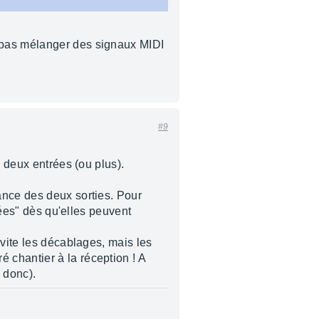
x pas mélanger des signaux MIDI
#9
e deux entrées (ou plus).
ance des deux sorties. Pour
rées" dès qu'elles peuvent
évite les décablages, mais les
 chantier à la réception ! A
s donc).