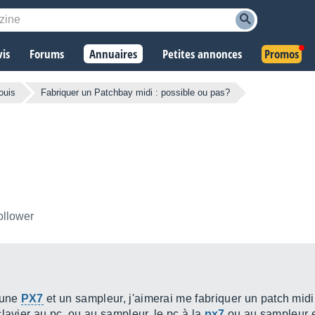
vis
Forums
Annuaires
Petites annonces
Promos
ouis
Fabriquer un Patchbay midi : possible ou pas?
ollower
 une
PX7
et un sampleur, j'aimerai me fabriquer un patch midi a
lavier au pc, ou au sampleur, le pc à la
px7
ou au sampleur et