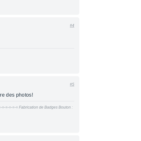
#4
#5
aire des photos!
=-=-=-=-=-= Fabrication de Badges Bouton :