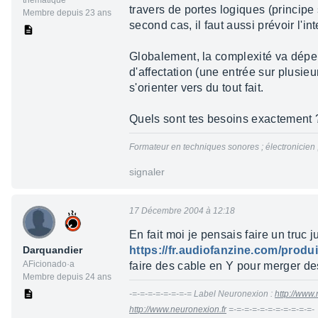
thématique
travers de portes logiques (princip
Membre depuis 23 ans
second cas, il faut aussi prévoir l'
Globalement, la complexité va dépen
d'affectation (une entrée sur plusie
s'orienter vers du tout fait.
Quels sont tes besoins exactement ? 
Formateur en techniques sonores ; électronicien
signaler
17 Décembre 2004 à 12:18
En fait moi je pensais faire un truc 
Darquandier
https://fr.audiofanzine.com/pro
AFicionado·a
faire des cable en Y pour merger de
Membre depuis 24 ans
-=-=-=-=-=-=-=-= Label Neuronexion :
http://www.
http://www.neuronexion.fr
=-=-=-=-=-=-=-=-=-=-=-