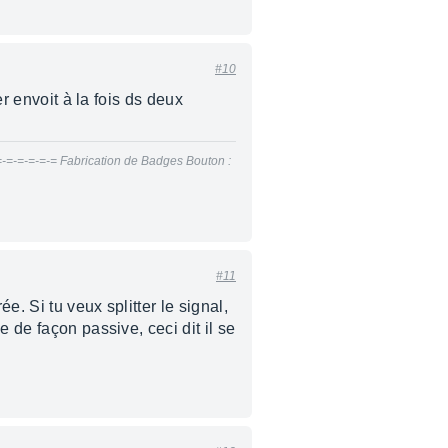
#10
er envoit à la fois ds deux
=-=-=-=-=-= Fabrication de Badges Bouton :
#11
. Si tu veux splitter le signal,
 de façon passive, ceci dit il se