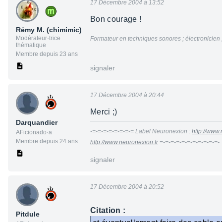
17 Décembre 2004 à 13:52
Bon courage !
Rémy M. (chimimic)
Modérateur·trice
Formateur en techniques sonores ; électronicien
thématique
Membre depuis 23 ans
signaler
17 Décembre 2004 à 20:44
Merci ;)
Darquandier
-=-=-=-=-=-=-=-= Label Neuronexion :
http://www.
AFicionado·a
Membre depuis 24 ans
http://www.neuronexion.fr
=-=-=-=-=-=-=-=-=-=-=-
signaler
17 Décembre 2004 à 20:52
Citation :
Pitdule