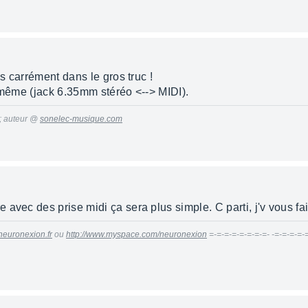
is carrément dans le gros truc !
oi-même (jack 6.35mm stéréo <--> MIDI).
 ; auteur @
sonelec-musique.com
ire avec des prise midi ça sera plus simple. C parti, j'v vous f
neuronexion.fr
ou
http://www.myspace.com/neuronexion
=-=-=-=-=-=-=-=- -=-=-=-=-