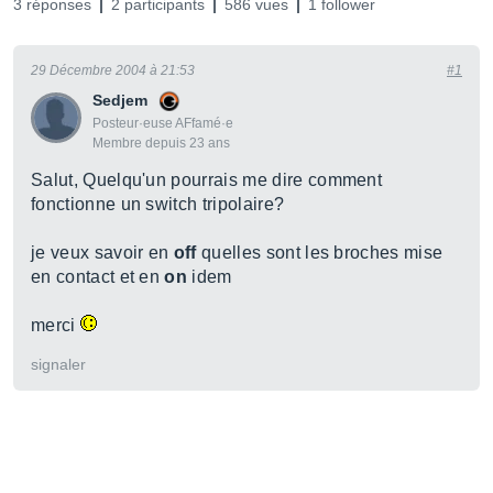
3 réponses
2 participants
586 vues
1 follower
29 Décembre 2004 à 21:53
#1
Sedjem
Posteur·euse AFfamé·e
Membre depuis 23 ans
Salut, Quelqu'un pourrais me dire comment
fonctionne un switch tripolaire?
je veux savoir en
off
quelles sont les broches mise
en contact et en
on
idem
merci
signaler