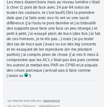
Les mecs étaient bons mais au niveau lumière c'était
à chier (1 pont de face avec 24 par-64 solos de
toutes les couleurs, et c'est tout!!) Dès la première
date que j'ai faite avec eux ils ont vu une sacré
différence (j'ai foutu le pont derrière et j'ai bidouillé
des supports pour faire une face un peu strange.) et
petit à petit, j'ai essayé plein de trucs (des fois j'ai fait
de ces horreurs, je te dis pas...) mais j'ai pu tester
des tas de trucs que j'avais vu sur des big concerts
et en essayant de les reproduire (en me plantant
parfois) j'ai compris plein de chose (j'ai mis 6 mois à
comprendre que les ACL c'était pas des pars comme
les autres! je mettait des PAR en CP60 et je piquais
des crises parceque j'arrivait pas à faire comme
j'avais vu
!)
sur internet mon site pro :
www.jomo.fr
site sur les Téléscans : -
www.téléscan.fr