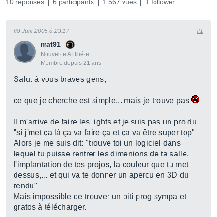
10 réponses
6 participants
1 567 vues
1 follower
08 Juin 2005 à 23:17
#1
mat91
Nouvel·le AFfilié·e
Membre depuis 21 ans
Salut à vous braves gens,
ce que je cherche est simple... mais je trouve pas
Il m'arrive de faire les lights et je suis pas un pro du
"si j'met ça là ça va faire ça et ça va être super top"
Alors je me suis dit: "trouve toi un logiciel dans
lequel tu puisse rentrer les dimenions de ta salle,
l'implantation de tes projos, la couleur que tu met
dessus,... et qui va te donner un apercu en 3D du
rendu"
Mais impossible de trouver un piti prog sympa et
gratos à télécharger.