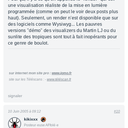
une visualisation réaliste de la mise en lumière
programmée (comme on peut le voir deux posts plus
haut). Seulement, un render n'est disponible que sur
des logiciels comme Wysiwyg... Les pauvres
versions "démo" des visualizers du Martin LJ ou du
sunlite des tropiques sont tout à fait inopérants pour
ce genre de boulot.
sur internet mon site pro :
www.jomo.fr
site sur les Téléscans : -
www.téléscan.fr
signaler
10 Juin 2005 à 09:12
#10
kikixxx
Posteur·euse AFfolé·e