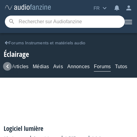
FR
Forums Instruments et matériels audio
Éclairage
ews
Articles
Médias
Avis
Annonces
Forums
Tutos
Logiciel lumière