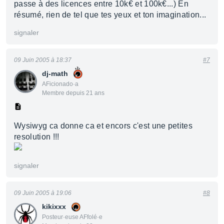
passe à des licences entre 10k€ et 100k€...) En
résumé, rien de tel que tes yeux et ton imagination...
signaler
09 Juin 2005 à 18:37
#7
dj-math
AFicionado·a
Membre depuis 21 ans
Wysiwyg ca donne ca et encors c'est une petites
resolution !!!
signaler
09 Juin 2005 à 19:06
#8
kikixxx
Posteur·euse AFfolé·e