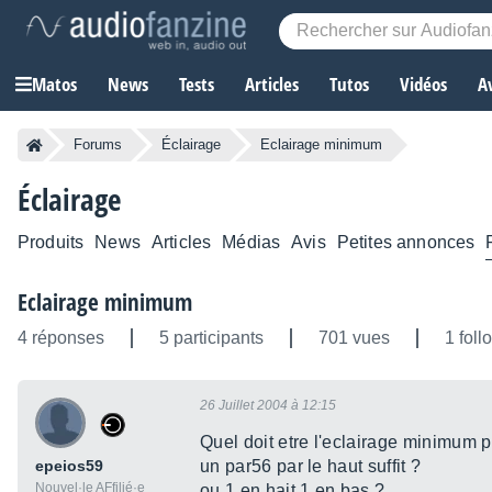
Matos
News
Tests
Articles
Tutos
Vidéos
A
Forums
Éclairage
Eclairage minimum
Éclairage
Produits
News
Articles
Médias
Avis
Petites annonces
Eclairage minimum
4 réponses
5 participants
701 vues
1 foll
26 Juillet 2004 à 12:15
Quel doit etre l'eclairage minimum 
epeios59
un par56 par le haut suffit ?
Nouvel·le AFfilié·e
ou 1 en hait 1 en bas ?