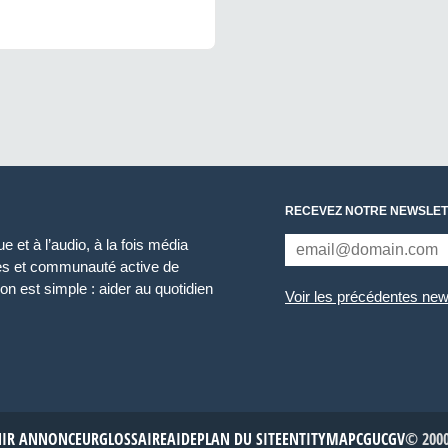
RECEVEZ NOTRE NEWSLET
 et à l’audio, à la fois média
ces et communauté active de
n est simple : aider au quotidien
Voir les précédentes new
NIR ANNONCEUR
GLOSSAIRE
AIDE
PLAN DU SITE
ENTITYMAP
CGU
CGV
© 2000