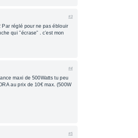
#3
2 Par réglé pour ne pas éblouir
uche qui "écrase" . c'est mon
#4
ssance maxi de 500Watts tu peu
 CORA au prix de 10€ max. (500W
#5