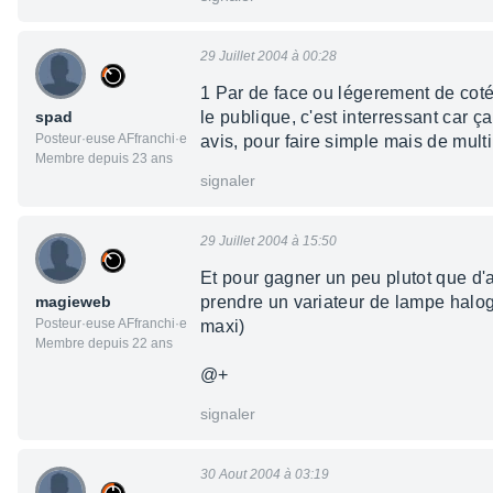
29 Juillet 2004 à 00:28
1 Par de face ou légerement de coté 
spad
le publique, c'est interressant car 
Posteur·euse AFfranchi·e
avis, pour faire simple mais de mult
Membre depuis 23 ans
signaler
29 Juillet 2004 à 15:50
Et pour gagner un peu plutot que d
magieweb
prendre un variateur de lampe halo
Posteur·euse AFfranchi·e
maxi)
Membre depuis 22 ans
@+
signaler
30 Aout 2004 à 03:19