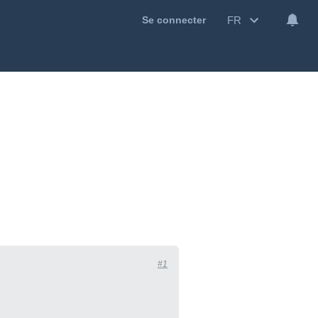
FR
Se connecter
#1