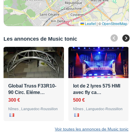
Leaflet
|
©
OpenStreetMap
Les annonces de Music tonic
Global Truss F33R10-
lot de 2 lyres 575 HMI
90 Circ. Eléme…
avec fly ca…
300 €
500 €
Nîmes , Languedoc-Roussillon
Nîmes , Languedoc-Roussillon
Voir toutes les annonces de Music tonic