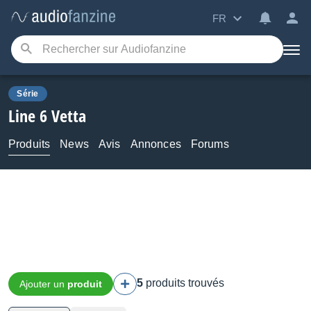
FR
Série
Line 6
Vetta
Produits
News
Avis
Annonces
Forums
5
produits trouvés
Ajouter un
produit