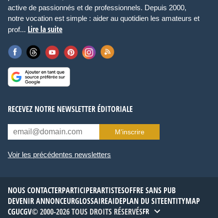
active de passionnés et de professionnels. Depuis 2000,
notre vocation est simple : aider au quotidien les amateurs et
Lire la suite
prof...
RECEVEZ NOTRE NEWSLETTER ÉDITORIALE
M’inscrire
Voir les précédentes newsletters
NOUS CONTACTER
PARTICIPER
ARTISTES
OFFRE SANS PUB
DEVENIR ANNONCEUR
GLOSSAIRE
AIDE
PLAN DU SITE
ENTITYMAP
CGU
CGV
© 2000-2026 TOUS DROITS RÉSERVÉS
FR