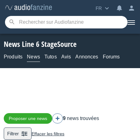
FR
News Line 6 StageSource
Produits
News
Tutos
Avis
Annonces
Forums
9
news trouvées
Proposer une news
Filtrer
Effacer les filtres