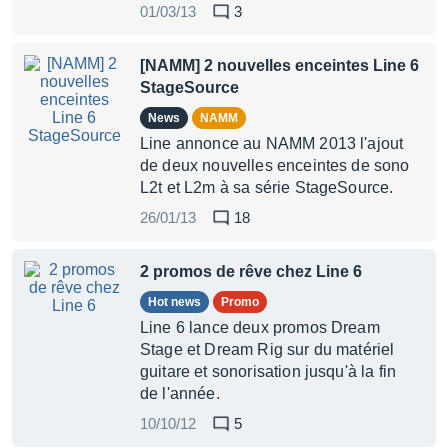
01/03/13
3
[NAMM] 2 nouvelles enceintes Line 6
StageSource
News
NAMM
Line annonce au NAMM 2013 l'ajout
de deux nouvelles enceintes de sono
L2t et L2m à sa série StageSource.
26/01/13
18
2 promos de rêve chez Line 6
Hot news
Promo
Line 6 lance deux promos Dream
Stage et Dream Rig sur du matériel
guitare et sonorisation jusqu'à la fin
de l'année.
10/10/12
5