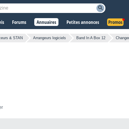
vis
Forums
Annuaires
Petites annonces
Promos
ceurs & STAN
Arrangeurs logiciels
Band In A Box 12
Changer
er