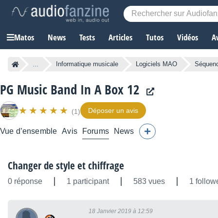
Matos
News
Tests
Articles
Tutos
Vidéos
A
...
Informatique musicale
Logiciels MAO
Séquen
PG Music Band In A Box 12
Déposer un avis
(1)
Vue d’ensemble
Avis
Forums
News
Changer de style et chiffrage
0 réponse
1 participant
583 vues
1 follow
18 Janvier 2019 à 12:59