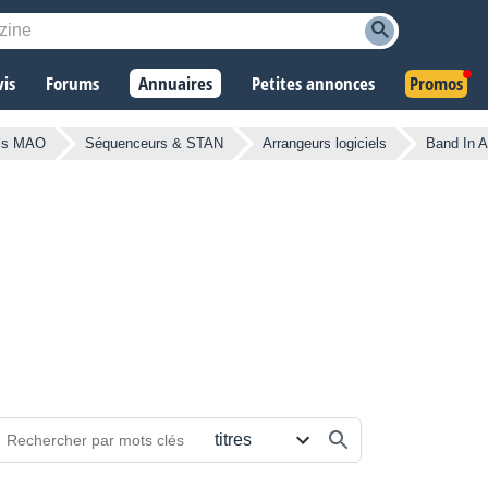
vis
Forums
Annuaires
Petites annonces
Promos
els MAO
Séquenceurs & STAN
Arrangeurs logiciels
Band In A