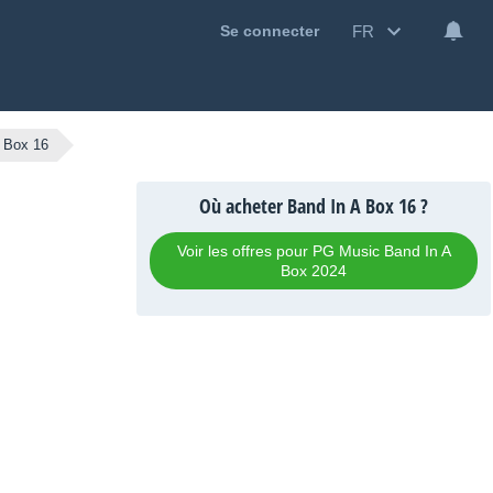
FR
Se connecter
 Box 16
Où acheter Band In A Box 16 ?
Voir les offres pour PG Music Band In A
Box 2024