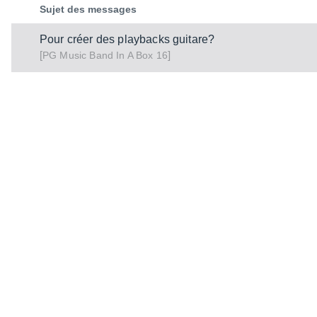
Sujet des messages
Pour créer des playbacks guitare?
[
]
Band In A Box 16
PG Music