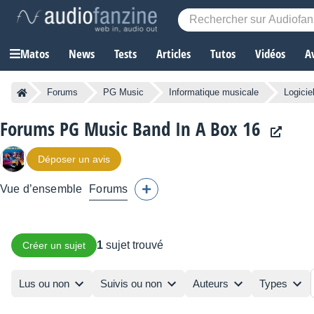
Matos
News
Tests
Articles
Tutos
Vidéos
A
Forums
PG Music
Informatique musicale
Logici
Forums PG Music Band In A Box 16
Déposer un avis
Vue d’ensemble
Forums
1
sujet trouvé
Créer un sujet
Lus ou non
Suivis ou non
Auteurs
Types