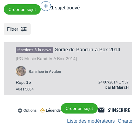
1
sujet trouvé
Créer un sujet
Filtrer
Sortie de Band-in-a-Box 2014
réactions à la news
[
]
Band In A Box 2014
PG Music
Banshee in Avalon
Rep. 15
24/07/2014 17:57
par
MrMarcH
Vues 5604
Créer un sujet
S'INSCRIRE
Options
Légende
Liste des modérateurs
Charte