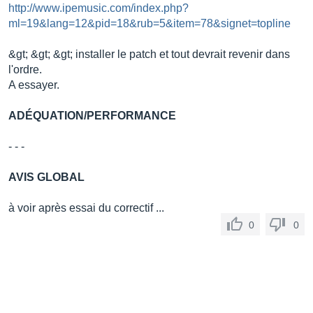
http://www.ipemusic.com/index.php?
ml=19&lang=12&pid=18&rub=5&item=78&signet=topline
&gt; &gt; &gt; installer le patch et tout devrait revenir dans
l'ordre.
A essayer.
ADÉQUATION/PERFORMANCE
- - -
AVIS GLOBAL
à voir après essai du correctif ...
0
0