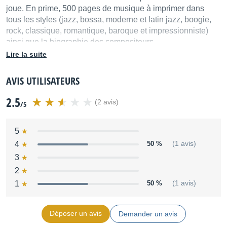
joue. En prime, 500 pages de musique à imprimer dans
tous les styles (jazz, bossa, moderne et latin jazz, boogie,
rock, classique, romantique, baroque et impressionniste)
ainsi que la biographie des compositeurs.
Plateformes :
Lire la suite
Caractéristiques :
AVIS UTILISATEURS
Windows 95, 98, Millenium, 2000 ou XP
2.5
Processeur Pentium 133 Mhz
(2 avis)
/5
16 Mo de mémoire vive
50 Mo d'espace disque pour l'installation
5
Carte son
4
50 %
(1 avis)
Lecteur de CD-ROM
3
2
Ne fonctionne que sur PC
1
50 %
(1 avis)
Connexion d'un clavier MIDI à votre ordinateur, Piano
Passion corrige vos erreurs.
Déposer un avis
Demander un avis
Source : IPE