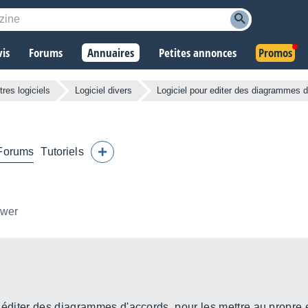
vis
Forums
Annuaires
Petites annonces
Promos
tres logiciels
Logiciel divers
Logiciel pour editer des diagrammes d
Forums
Tutoriels
ower
t éditer des diagrammes d'accords, pour les mettre au propre 