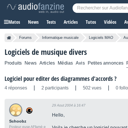
Matos
News
Tests
Articles
Tutos
Vidéos
A
Forums
Informatique musicale
Logiciels MAO
Au
Logiciels de musique divers
Produits
News
Articles
Médias
Avis
Petites annonces
Logiciel pour editer des diagrammes d'accords ?
4 réponses
2 participants
502 vues
0 foll
29 Aout 2004 à 16:47
Hello,
Schoobz
Posteur·euse AFfamé·e
Voila je cherche un logiciel pouvan