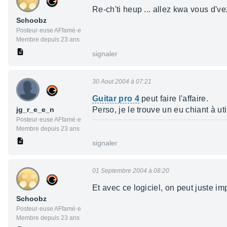
Re-ch'ti heup ... allez kwa vous d've
Schoobz
Posteur·euse AFfamé·e
Membre depuis 23 ans
signaler
30 Aout 2004 à 07:21
Guitar pro 4
peut faire l'affaire.
jg_r_e_e_n
Perso, je le trouve un eu chiant à util
Posteur·euse AFfamé·e
Membre depuis 23 ans
signaler
01 Septembre 2004 à 08:20
Et avec ce logiciel, on peut juste i
Schoobz
Posteur·euse AFfamé·e
Membre depuis 23 ans