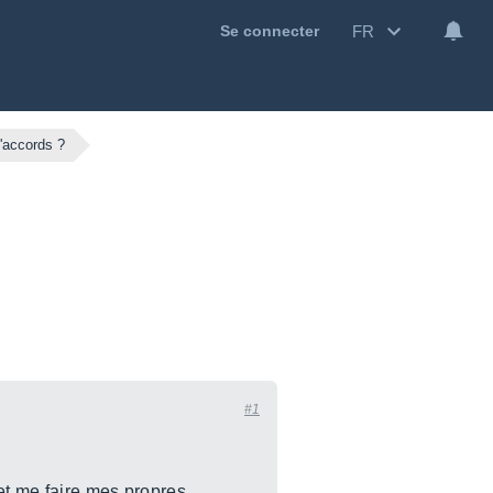
FR
Se connecter
'accords ?
#1
et me faire mes propres