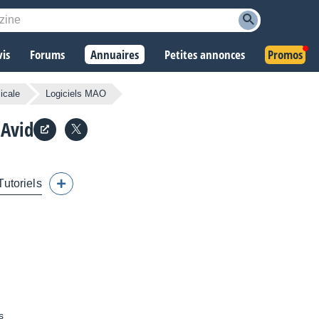
vis
Forums
Annuaires
Petites annonces
Promos
icale
Logiciels MAO
 Avid
Tutoriels
s