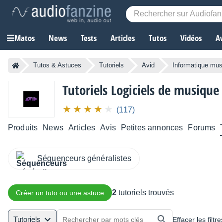
Matos
News
Tests
Articles
Tutos
Vidéos
A
Tutos & Astuces
Tutoriels
Avid
Informatique mus
Tutoriels Logiciels de musique
(117)
Produits
News
Articles
Avis
Petites annonces
Forums
Séquenceurs généralistes
2
tutoriels trouvés
Créer un tuto ou une astuce
Tutoriels
Effacer les filtre