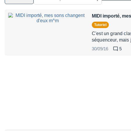
MIDI importé, me
Tutoriel
C'est un grand cla
séquenceur, mais je
30/09/16
5