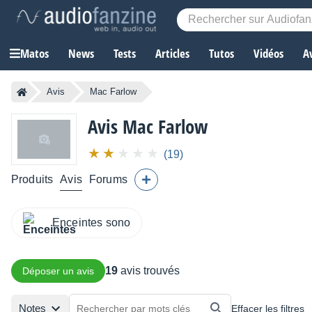
Matos
News
Tests
Articles
Tutos
Vidéos
A
Avis
Mac Farlow
Avis Mac Farlow
(19)
Produits
Avis
Forums
Enceintes sono
19
avis trouvés
Déposer un avis
Notes
Effacer les filtres