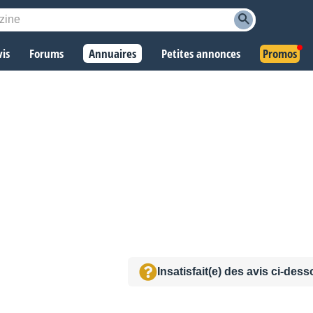
vis
Forums
Annuaires
Petites annonces
Promos
Insatisfait(e) des avis ci-des