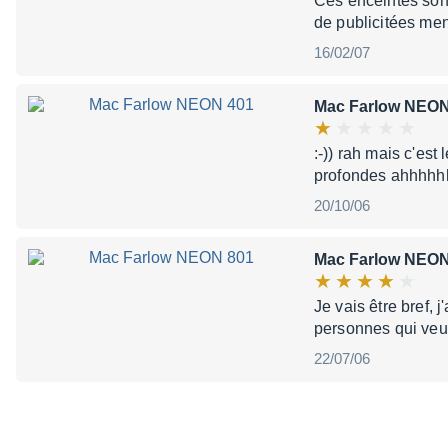
Ces enceintes sont
de publicitées men
16/02/07
Mac Farlow NEON
:-)) rah mais c'est
profondes ahhhhhhh
20/10/06
Mac Farlow NEON
Je vais être bref, j
personnes qui veul
22/07/06