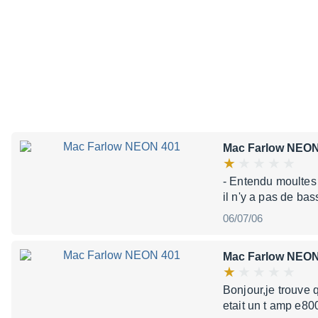
Mac Farlow NEON
- Entendu moultes f
il n'y a pas de bas
06/07/06
Mac Farlow NEON
Bonjour,je trouve q
etait un t amp e8