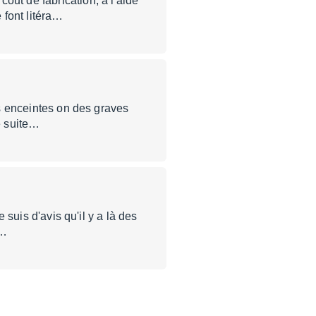
out de fabrication, à l'aide
 font litéra…
ces enceintes on des graves
e suite…
e suis d'avis qu'il y a là des
d…