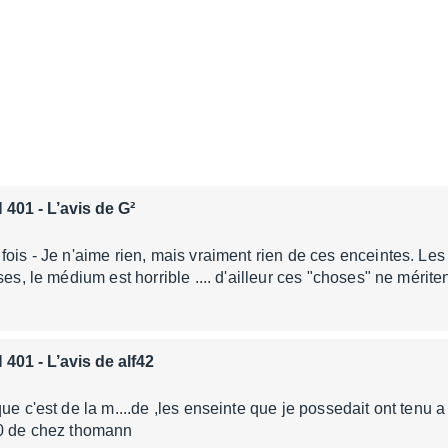
 401
- L’avis de G²
ois - Je n'aime rien, mais vraiment rien de ces enceintes. Les a
ses, le médium est horrible .... d'ailleur ces "choses" ne mérit
 401
- L’avis de alf42
ue c'est de la m....de ,les enseinte que je possedait ont tenu a
00 de chez thomann