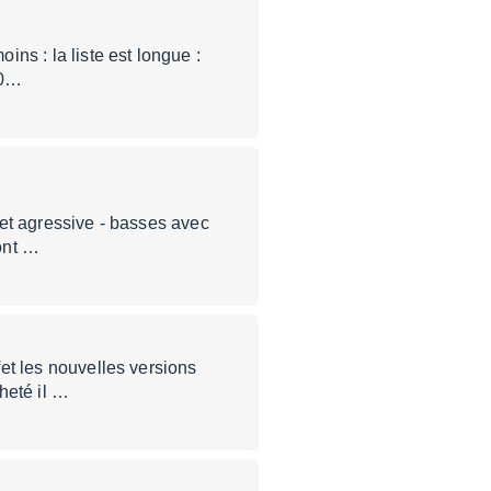
ins : la liste est longue :
50…
n et agressive - basses avec
sont …
fet les nouvelles versions
heté il …