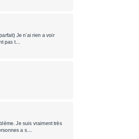
rfait) Je n'ai rien a voir
nt pas t…
lème. Je suis vraiment très
 personnes a s…