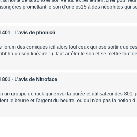
 la honte de la sono et son vendu éxtrémement cher pour leur c
songéres promettant le son d'une ps15 à des néophites qui se
 401
- L’avis de phonic6
 le forum des comiques ici! alors tout ceux qui ose sortir que 
hhh un son linéaire :-), faut arrêter le son et se mettre tout d
 801
- L’avis de Nitroface
'ai un groupe de rock qui envoi la purée et utilisateur des 801, j
ent le beurre et l'argent du beurre, ou qui n'on pas la notion 