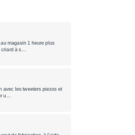
és au magasin 1 heure plus
 criard à s…
on avec les tweeters piezos et
sur u…