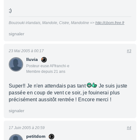
;)
Bouzouki irlandais, Mandole, Cistre, Mandoline =>
http://cbom.free.fr
signaler
23 Mai 2005 à 00:17
#3
lluvia
Posteur·euse AFfranchi·e
Membre depuis 21 ans
Super!! Je n'en attendais pas tant
Je suis juste
passée en coup de vent ce soir, je fouinerai plus
précisément aussitôt rentrée ! Encore merci !
signaler
17 Juin 2005 à 20:59
#4
petitdom