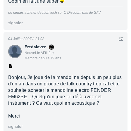
Godin en fait une super
ne jamais acheter de high tech sur C Discount pas de SAV
signaler
04 Juillet 2007 à 21:08
#7
Fredalaver
Nouvel·le AFfilié·e
Membre depuis 19 ans
Bonjour, Je joue de la mandoline depuis un peu plus
d'un an dans un groupe de folk country tropical et je
souhaite acheter la mandoline electro FENDER
FM62SE... Quelqu'un joue t-il déjà avec cet
instrument ? Ca vaut quoi en acoustique ?
Merci
signaler