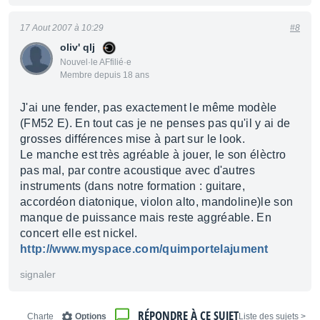
17 Aout 2007 à 10:29
#8
oliv' qlj
Nouvel·le AFfilié·e
Membre depuis 18 ans
J'ai une fender, pas exactement le même modèle
(FM52 E). En tout cas je ne penses pas qu'il y ai de
grosses différences mise à part sur le look.
Le manche est très agréable à jouer, le son élèctro
pas mal, par contre acoustique avec d'autres
instruments (dans notre formation : guitare,
accordéon diatonique, violon alto, mandoline)le son
manque de puissance mais reste aggréable. En
concert elle est nickel.
http://www.myspace.com/quimportelajument
signaler
RÉPONDRE À CE SUJET
Charte
Options
< Liste des sujets