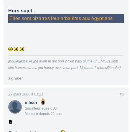
Hors sujet :
Elles sont bizarres leur arbalètes aux égyptiens
[boulet]esse ke jpe avoir le gro son 2 likin park si jmé un EMG81 kom
kirk hamett sur ma jim harley avec mon park 15 ouate ? merssi[/boulet]
signaler
29 Mars 2006 à 01:21
#6
uilean
Squatteur·euse d’AF
Membre depuis 21 ans