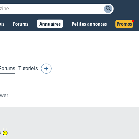
vis
Forums
Annuaires
Petites annonces
Promos
Forums
Tutoriels
ower
??