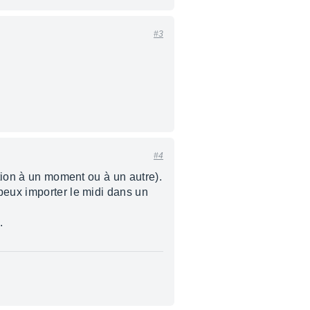
#3
#4
ition à un moment ou à un autre).
peux importer le midi dans un
.