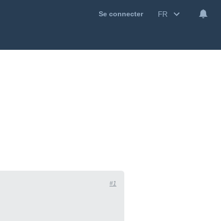
FR
Se connecter
#1