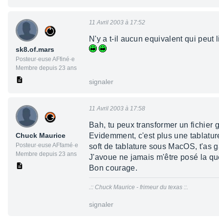
11 Avril 2003 à 17:52
N'y a t-il aucun equivalent qui peut l
sk8.of.mars
Posteur·euse AFfiné·e
Membre depuis 23 ans
signaler
11 Avril 2003 à 17:58
Bah, tu peux transformer un fichier 
Chuck Maurice
Evidemment, c'est plus une tablatur
Posteur·euse AFfamé·e
soft de tablature sous MacOS, t'as 
Membre depuis 23 ans
J'avoue ne jamais m'être posé la ques
Bon courage.
.:: Chuck Maurice - frimeur du texas ::.
signaler