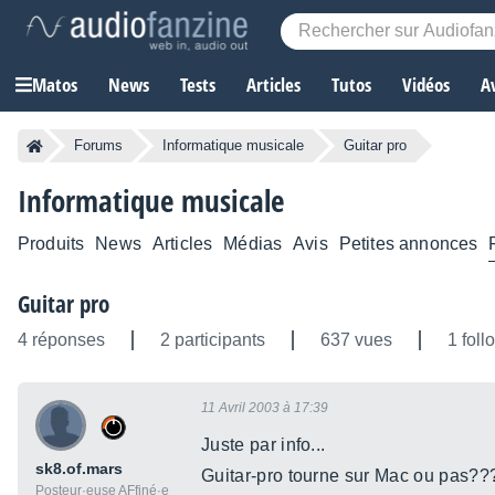
Matos
News
Tests
Articles
Tutos
Vidéos
A
Forums
Informatique musicale
Guitar pro
Informatique musicale
Produits
News
Articles
Médias
Avis
Petites annonces
Guitar pro
4 réponses
2 participants
637 vues
1 foll
11 Avril 2003 à 17:39
Juste par info...
sk8.of.mars
Guitar-pro tourne sur Mac ou pas?
Posteur·euse AFfiné·e