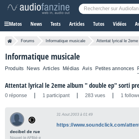
Matos
News
Tests
Articles
Tutos
Vidéos
A
Forums
Informatique musicale
Attentat lyrical le 2em
Informatique musicale
Produits
News
Articles
Médias
Avis
Petites annonces
Attentat lyrical le 2eme album " double ep" sorti p
0 réponse
1 participant
283 vues
1 follow
31 Aout 2003 à 01:49
https://www.soundclick.com/attent
decibel de rue
Nouvel·le AFfilié·e