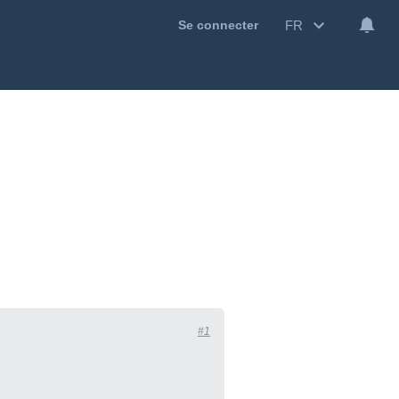
FR
Se connecter
#1