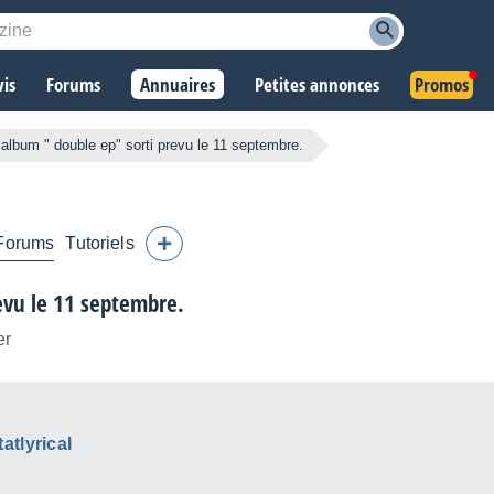
vis
Forums
Annuaires
Petites annonces
Promos
e album " double ep" sorti prevu le 11 septembre.
Forums
Tutoriels
revu le 11 septembre.
er
atlyrical