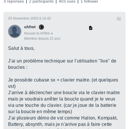
3 réponses
2 participants
403 vues
1 follower
05 Novembre 2003 à 16:42
#1
chfret
Nouvel·le AFfilié·e
Membre depuis 22 ans
Salut à tous,
J'ai un problème technique sur l'utilisation "live" de
boucles :
Je possède cubase sx + clavier maitre. (et quelques
vst)
J'arrive à déclencher une boucle via le clavier maitre
mais je voudrais arrêter la boucle quand je le veux
via une touche du clavier. (car je joue de la batterie
sur la boucle en même temps)
J'ai plusieurs démo de vst comme Halion, Kompakt,
Battery, absynth, mais je n'arrive pas à faire cette