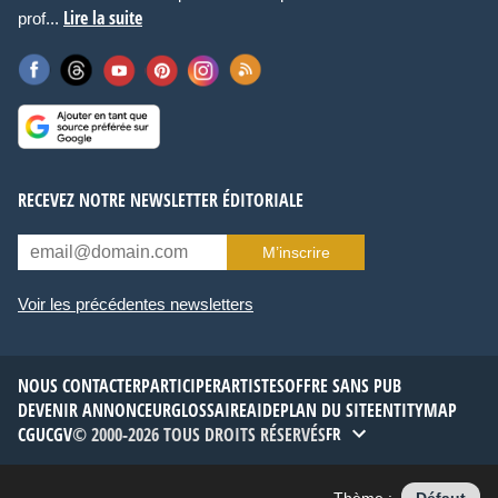
Lire la suite
prof...
RECEVEZ NOTRE NEWSLETTER ÉDITORIALE
M’inscrire
Voir les précédentes newsletters
NOUS CONTACTER
PARTICIPER
ARTISTES
OFFRE SANS PUB
DEVENIR ANNONCEUR
GLOSSAIRE
AIDE
PLAN DU SITE
ENTITYMAP
CGU
CGV
© 2000-2026 TOUS DROITS RÉSERVÉS
FR