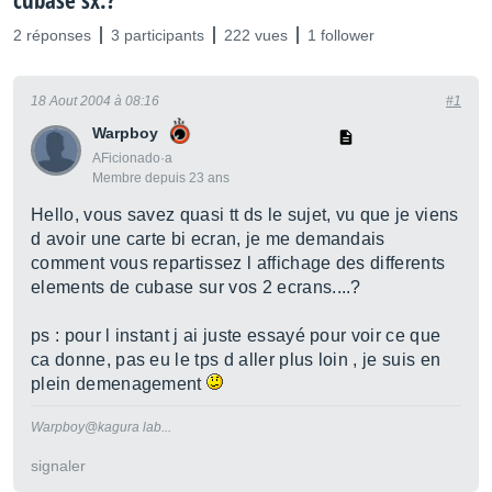
cubase sx.?
2 réponses
3 participants
222 vues
1 follower
18 Aout 2004 à 08:16
#1
Warpboy
AFicionado·a
Membre depuis 23 ans
Hello, vous savez quasi tt ds le sujet, vu que je viens
d avoir une carte bi ecran, je me demandais
comment vous repartissez l affichage des differents
elements de cubase sur vos 2 ecrans....?
ps : pour l instant j ai juste essayé pour voir ce que
ca donne, pas eu le tps d aller plus loin , je suis en
plein demenagement
Warpboy@kagura lab...
signaler