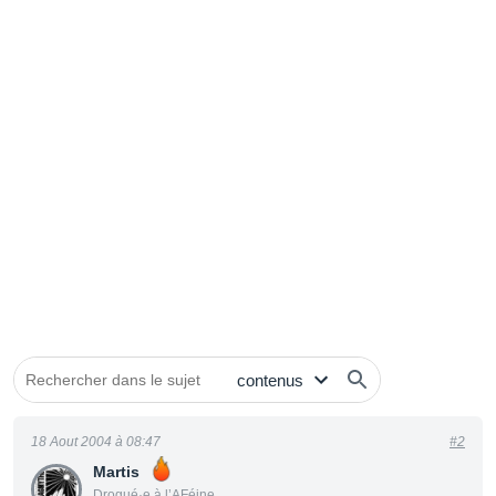
18 Aout 2004 à 08:47
#2
Martis
Drogué·e à l’AFéine