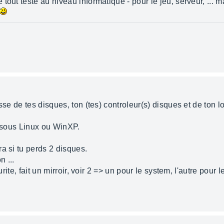
tout testé au niveau informatique - pour le jeu, serveur, ... 
sse de tes disques, ton (tes) controleur(s) disques et de ton lo
) sous Linux ou WinXP.
a si tu perds 2 disques.
 ...
curite, fait un mirroir, voir 2 => un pour le system, l'autre pour