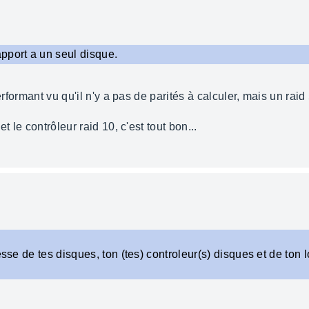
pport a un seul disque.
performant vu qu'il n'y a pas de parités à calculer, mais un rai
t le contrôleur raid 10, c'est tout bon...
sse de tes disques, ton (tes) controleur(s) disques et de ton lo