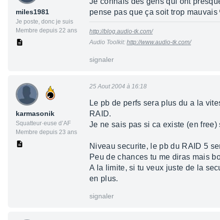
Je connais des gens qui ont presque 
miles1981
pense pas que ça soit trop mauvais
Je poste, donc je suis
Membre depuis 22 ans
http://blog.audio-tk.com/
Audio Toolkit:
http://www.audio-tk.com/
signaler
25 Aout 2004 à 16:18
Le pb de perfs sera plus du a la vite
karmasonik
RAID.
Squatteur·euse d’AF
Je ne sais pas si ca existe (en free
Membre depuis 23 ans
Niveau securite, le pb du RAID 5 ser
Peu de chances tu me diras mais bon
A la limite, si tu veux juste de la se
en plus.
signaler