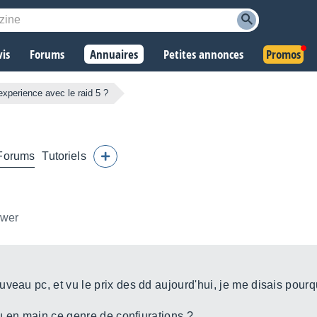
vis
Forums
Annuaires
Petites annonces
Promos
experience avec le raid 5 ?
Forums
Tutoriels
ower
veau pc, et vu le prix des dd aujourd'hui, je me disais pourqu
eu en main ce genre de confiurations ?