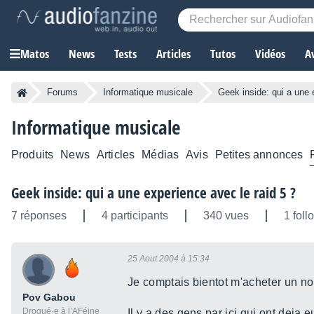
Matos
News
Tests
Articles
Tutos
Vidéos
A
Forums
Informatique musicale
Geek inside: qui a une 
Informatique musicale
Produits
News
Articles
Médias
Avis
Petites annonces
Geek inside: qui a une experience avec le raid 5 ?
7 réponses
4 participants
340 vues
1 foll
25 Aout 2004 à 15:34
Je comptais bientot m'acheter un nou
Pov Gabou
Drogué·e à l’AFéine
Il y a des gens par ici qui ont deja 