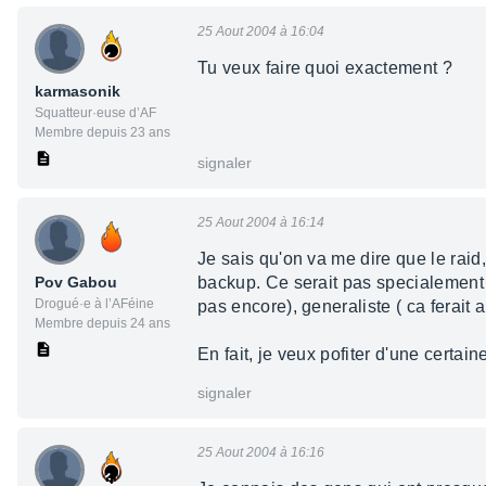
25 Aout 2004 à 16:04
Tu veux faire quoi exactement ?
karmasonik
Squatteur·euse d’AF
Membre depuis 23 ans
signaler
25 Aout 2004 à 16:14
Je sais qu'on va me dire que le raid
Pov Gabou
backup. Ce serait pas specialement 
Drogué·e à l’AFéine
pas encore), generaliste ( ca ferait 
Membre depuis 24 ans
En fait, je veux pofiter d'une certa
signaler
25 Aout 2004 à 16:16