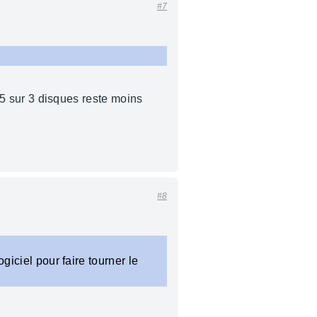
#7
d 5 sur 3 disques reste moins
#8
giciel pour faire tourner le