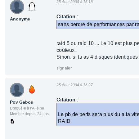
25 Aout 2004 à 16:18
Citation :
Anonyme
sans perdre de performances par ra
raid 5 ou raid 10 ... Le 10 est plus 
coûteux.
Sinon, si tu as 4 disques identiques e
signaler
25 Aout 2004 à 16:27
Citation :
Pov Gabou
Drogué·e à l’AFéine
Membre depuis 24 ans
Le pb de perfs sera plus du a la vite
RAID.