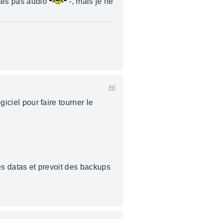
mais pas audio
-, mais je ne
#6
giciel pour faire tourner le
 les datas et prevoit des backups