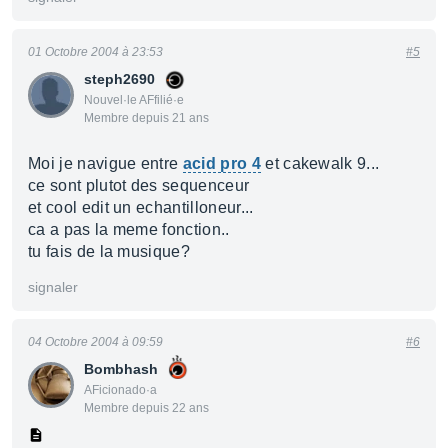
01 Octobre 2004 à 23:53
#5
steph2690
Nouvel·le AFfilié·e
Membre depuis 21 ans
Moi je navigue entre
acid pro 4
et cakewalk 9...
ce sont plutot des sequenceur
et cool edit un echantilloneur...
ca a pas la meme fonction..
tu fais de la musique?
signaler
04 Octobre 2004 à 09:59
#6
Bombhash
AFicionado·a
Membre depuis 22 ans