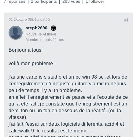
7 réponses
2 participants
283 vues
1 follower
01 Octobre 2004 à 09:55
#1
steph2690
Nouvel·le AFfilié·e
Membre depuis 21 ans
Bonjour a tous!
voilà mon probleme :
j'ai une carte isis studio et un pc win 98 se .et lors de
l'enregistrement d'une piste guitare via micro depuis
peu de temps il y a un probleme.
en effet, l'enregistrement se passe et a l'ecoute de ce
qui a ete fait , je constate que l'enregistrement est un
demi ton ou un ton en dessous de la réalité. (ou la
vitesse).
j'ai fait l'essai sur deux logiciels differents. acid 4 et
cakewalk 9 .le resultat est le meme...