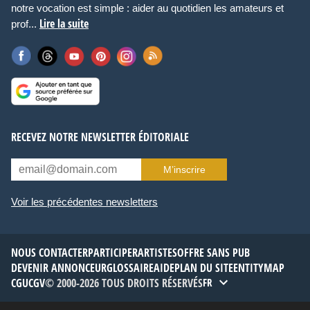
notre vocation est simple : aider au quotidien les amateurs et
Lire la suite
prof...
RECEVEZ NOTRE NEWSLETTER ÉDITORIALE
M’inscrire
Voir les précédentes newsletters
NOUS CONTACTER
PARTICIPER
ARTISTES
OFFRE SANS PUB
DEVENIR ANNONCEUR
GLOSSAIRE
AIDE
PLAN DU SITE
ENTITYMAP
CGU
CGV
© 2000-2026 TOUS DROITS RÉSERVÉS
FR