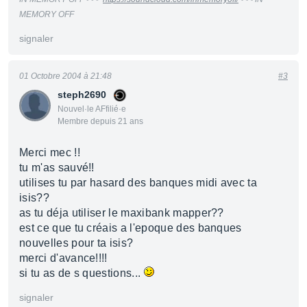
MEMORY OFF
signaler
01 Octobre 2004 à 21:48
#3
steph2690
Nouvel·le AFfilié·e
Membre depuis 21 ans
Merci mec !!
tu m'as sauvé!!
utilises tu par hasard des banques midi avec ta
isis??
as tu déja utiliser le maxibank mapper??
est ce que tu créais a l'epoque des banques
nouvelles pour ta isis?
merci d'avance!!!!
si tu as de s questions...
signaler