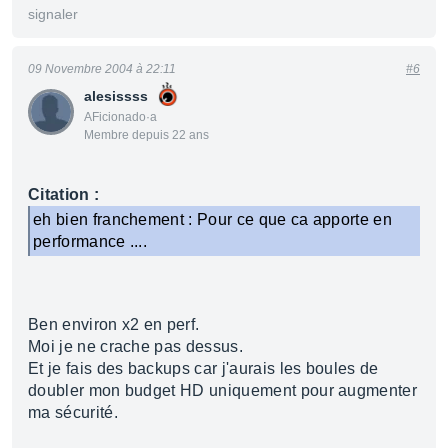
signaler
09 Novembre 2004 à 22:11
#6
alesissss
AFicionado·a
Membre depuis 22 ans
Citation :
eh bien franchement : Pour ce que ca apporte en
performance ....
Ben environ x2 en perf.
Moi je ne crache pas dessus.
Et je fais des backups car j'aurais les boules de
doubler mon budget HD uniquement pour augmenter
ma sécurité.