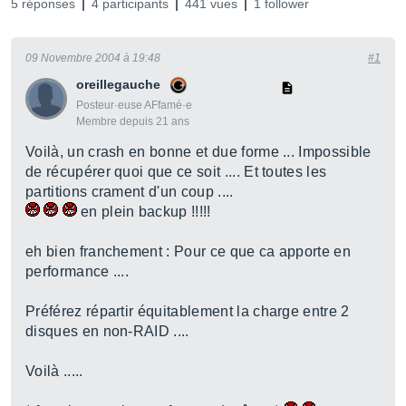
5 réponses
4 participants
441 vues
1 follower
09 Novembre 2004 à 19:48
#1
oreillegauche
Posteur·euse AFfamé·e
Membre depuis 21 ans
Voilà, un crash en bonne et due forme ... Impossible
de récupérer quoi que ce soit .... Et toutes les
partitions crament d'un coup ....
en plein backup !!!!!
eh bien franchement : Pour ce que ca apporte en
performance ....
Préférez répartir équitablement la charge entre 2
disques en non-RAID ....
Voilà .....