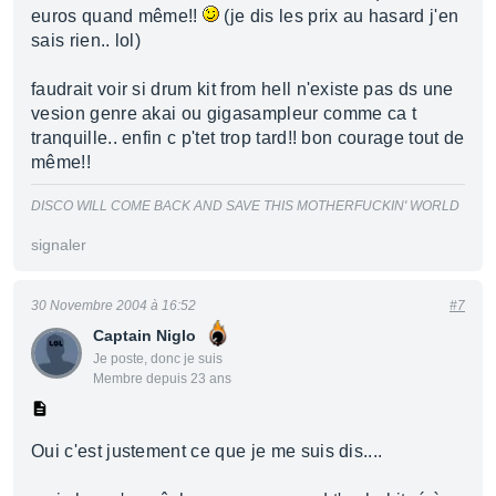
euros quand même!!
(je dis les prix au hasard j'en
sais rien.. lol)
faudrait voir si drum kit from hell n'existe pas ds une
vesion genre akai ou gigasampleur comme ca t
tranquille.. enfin c p'tet trop tard!! bon courage tout de
même!!
DISCO WILL COME BACK AND SAVE THIS MOTHERFUCKIN' WORLD
signaler
30 Novembre 2004 à 16:52
#7
Captain Niglo
Je poste, donc je suis
Membre depuis 23 ans
Oui c'est justement ce que je me suis dis....