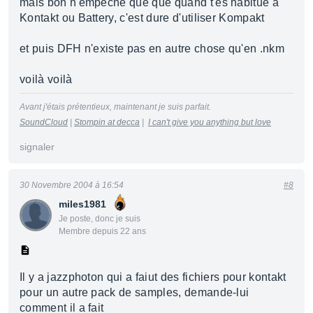
mais bon n'empêche que que quand t'es habitué à
Kontakt ou Battery, c'est dure d'utiliser Kompakt
et puis DFH n'existe pas en autre chose qu'en .nkm
voilà voilà
Avant j'étais prétentieux, maintenant je suis parfait.
SoundCloud
|
Stompin at decca
|
I can't give you anything but love
signaler
30 Novembre 2004 à 16:54
#8
miles1981
Je poste, donc je suis
Membre depuis 22 ans
Il y a jazzphoton qui a faiut des fichiers pour kontakt
pour un autre pack de samples, demande-lui
comment il a fait