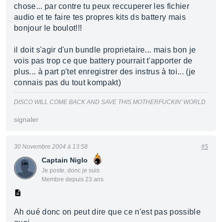
chose... par contre tu peux reccuperer les fichier
audio et te faire tes propres kits ds battery mais
bonjour le boulot!!!
il doit s'agir d'un bundle proprietaire... mais bon je
vois pas trop ce que battery pourrait t'apporter de
plus... à part p'tet enregistrer des instrus à toi... (je
connais pas du tout kompakt)
DISCO WILL COME BACK AND SAVE THIS MOTHERFUCKIN' WORLD
signaler
30 Novembre 2004 à 13:58
#5
Captain Niglo
Je poste, donc je suis
Membre depuis 23 ans
Ah oué donc on peut dire que ce n'est pas possible