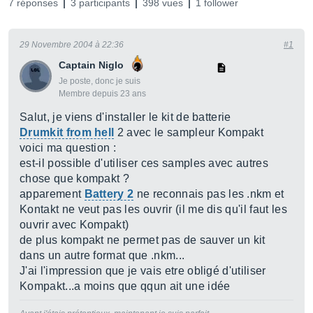
7 réponses
3 participants
398 vues
1 follower
29 Novembre 2004 à 22:36
#1
Captain Niglo
Je poste, donc je suis
Membre depuis 23 ans
Salut, je viens d'installer le kit de batterie
Drumkit from hell
2 avec le sampleur Kompakt
voici ma question :
est-il possible d'utiliser ces samples avec autres
chose que kompakt ?
apparement
Battery 2
ne reconnais pas les .nkm et
Kontakt ne veut pas les ouvrir (il me dis qu'il faut les
ouvrir avec Kompakt)
de plus kompakt ne permet pas de sauver un kit
dans un autre format que .nkm...
J'ai l'impression que je vais etre obligé d'utiliser
Kompakt...a moins que qqun ait une idée