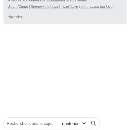
Avant j'étais prétentieux, maintenant je suis parfait.
SoundCloud
|
Stompin at decca
|
I can't give you anything but love
signaler