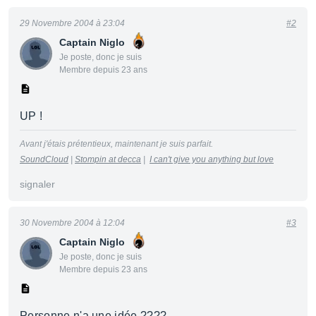
29 Novembre 2004 à 23:04
#2
Captain Niglo
Je poste, donc je suis
Membre depuis 23 ans
UP !
Avant j'étais prétentieux, maintenant je suis parfait.
SoundCloud
|
Stompin at decca
|
I can't give you anything but love
signaler
30 Novembre 2004 à 12:04
#3
Captain Niglo
Je poste, donc je suis
Membre depuis 23 ans
Personne n'a une idée ????