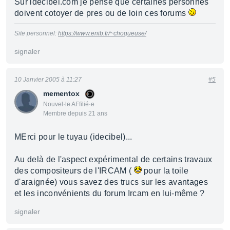
Sur idecibel.com je pense que certaines personnes
doivent cotoyer de pres ou de loin ces forums
Site personnel:
https://www.enib.fr/~choqueuse/
signaler
10 Janvier 2005 à 11:27
#5
mementox
Nouvel·le AFfilié·e
Membre depuis 21 ans
MErci pour le tuyau (idecibel)...
Au delà de l'aspect expérimental de certains travaux
des compositeurs de l'IRCAM (
pour la toile
d'araignée) vous savez des trucs sur les avantages
et les inconvénients du forum Ircam en lui-même ?
signaler