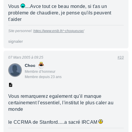
Vous
....Avce tout ce beau monde, si t'as un
probleme de chaudiere, je pense qu'ils peuvent
t'aider
Site personnel:
https://www.enib.fr/~choqueuse/
signaler
07 Mars 2005 à 09:25
#10
Choc
Membre d’honneur
Membre depuis 23 ans
Vous remarquerez egalement qu'il manque
certainement l'essentiel, l'institut le plus caler au
monde
le CCRMA de Stanford.....a sacré IRCAM