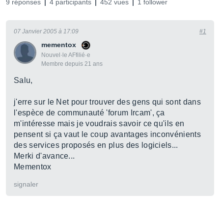
9 réponses
4 participants
452 vues
1 follower
07 Janvier 2005 à 17:09
#1
mementox
Nouvel·le AFfilié·e
Membre depuis 21 ans
Salu,
j'erre sur le Net pour trouver des gens qui sont dans
l'espèce de communauté 'forum Ircam', ça
m'intéresse mais je voudrais savoir ce qu'ils en
pensent si ça vaut le coup avantages inconvénients
des services proposés en plus des logiciels...
Merki d'avance...
Mementox
signaler