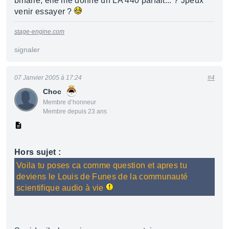
binaire, elle me donne un LA 440 parfait... ? Jpeux
venir essayer ?
stage-engine.com
signaler
07 Janvier 2005 à 17:24
#4
Choc
Membre d’honneur
Membre depuis 23 ans
Hors sujet :
Voila tu poses ca comme question et apres tu
deviens le Louis de Funes de la communauté
scientifique audio à vie