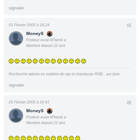
signaler
03 Février 2005 à 18:24
#5
MoneyS
Posteur·euse AFfamé·e
Membre depuis 22 ans
Recherche talents en matière de rap et chanteuse RNB....sur lyon
signaler
05 Février 2005 à 16:41
#6
MoneyS
Posteur·euse AFfamé·e
Membre depuis 22 ans