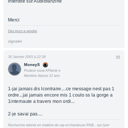
interdite sur Audiofanzine
Merci
Des trucs a vendre
signaler
30 Janvier 2005 à 22:38
#4
MoneyS
Posteur·euse AFfamé·e
Membre depuis 22 ans
1-jai jamais dis lcontraire....ce message nest pas 1
ordre...jai jamais encore mis 1 couto ss la gorge a
1internaute a travers mon ordi...
2-je savai pas....
Recherche talents en matière de rap et chanteuse RNB....sur lyon