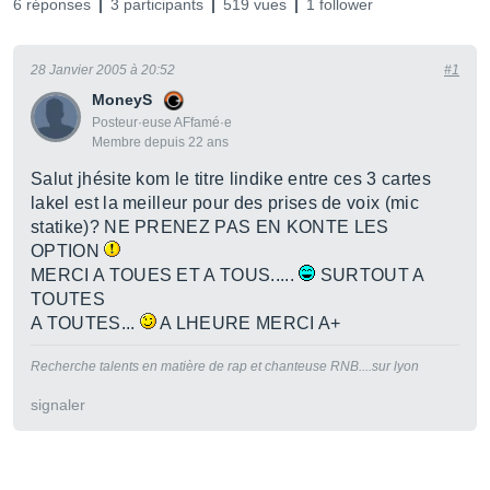
6 réponses
3 participants
519 vues
1 follower
28 Janvier 2005 à 20:52
#1
MoneyS
Posteur·euse AFfamé·e
Membre depuis 22 ans
Salut jhésite kom le titre lindike entre ces 3 cartes
lakel est la meilleur pour des prises de voix (mic
statike)? NE PRENEZ PAS EN KONTE LES
OPTION
MERCI A TOUES ET A TOUS.....
SURTOUT A
TOUTES
A TOUTES...
A LHEURE MERCI A+
Recherche talents en matière de rap et chanteuse RNB....sur lyon
signaler