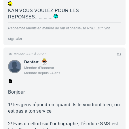
KAN VOUS VOULEZ POUR LES
REPONSES..............
Recherche talents en matière de rap et chanteuse RNB....sur lyon
signaler
30 Janvier 2005 à 22:21
#3
Denfert
Membre d’honneur
Membre depuis 24 ans
Bonjour,
1/ les gens répondront quand ils le voudront bien, on
est pas a ton service
2/ Fais un effort sur l'orthographe, l'écriture SMS est