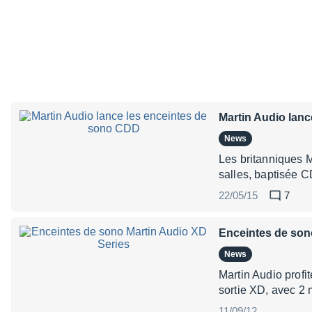
Martin Audio lan
News
Les britanniques M
salles, baptisée 
22/05/15
7
Enceintes de son
News
Martin Audio profi
sortie XD, avec 2 
11/09/12