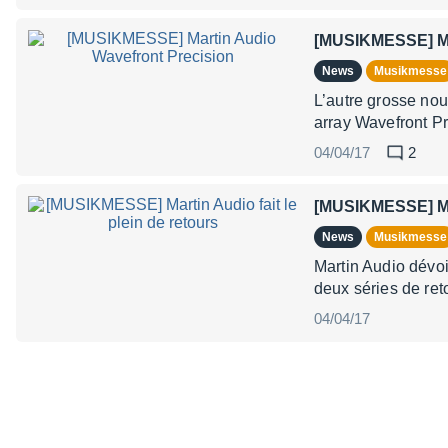
[MUSIKMESSE] Mar
News
Musikmesse
L’autre grosse nou
array Wavefront Pr
04/04/17
2
[MUSIKMESSE] Mart
News
Musikmesse
Martin Audio dévoi
deux séries de ret
04/04/17