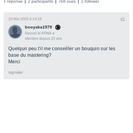
1 réponse
2 participants
768 vues
1 follower
10 Mai 2005 à 14:18
#1
booyaka1979
Nouvel·le AFfilié·e
Membre depuis 22 ans
Quelqun peu t'il me conseiller un bouquin sur les
base du mastering?
Merci
signaler