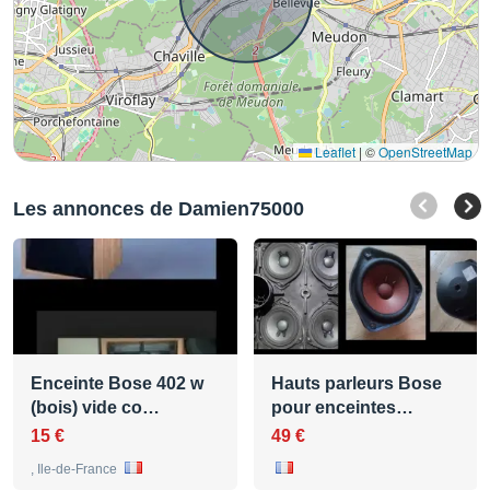
Leaflet
|
©
OpenStreetMap
Les annonces de Damien75000
Enceinte Bose 402 w
Hauts parleurs Bose
(bois) vide co…
pour enceintes…
15 €
49 €
, Ile-de-France