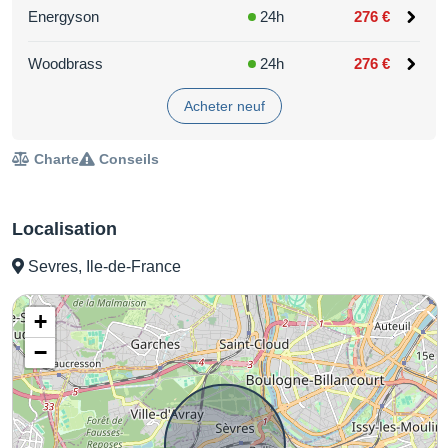
Energyson
24h
276 €
Woodbrass
24h
276 €
Acheter neuf
Charte
Conseils
Localisation
Sevres, Ile-de-France
+
−