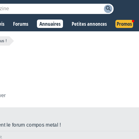
vis
Forums
Annuaires
Petites annonces
Promos
us !
wer
nt le forum compos metal !
t.