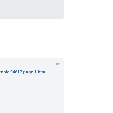
#2
topic,94817,page,1.html