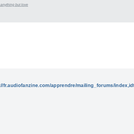
u anything but love
://fr.audiofanzine.com/apprendre/mailing_forums/index,id