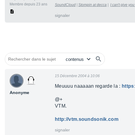
Membre depuis 23 ans
SoundCloud
|
Stompin at decca
|
I can't give yo
signaler
15 Décembre 2004 à 10:06
Meuuuu naaaaan regarde la :
https
Anonyme
@+
VTM.
http://vtm.soundsonik.com
signaler