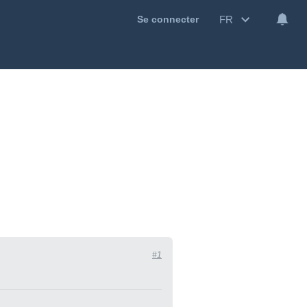
FR
Se connecter
#1