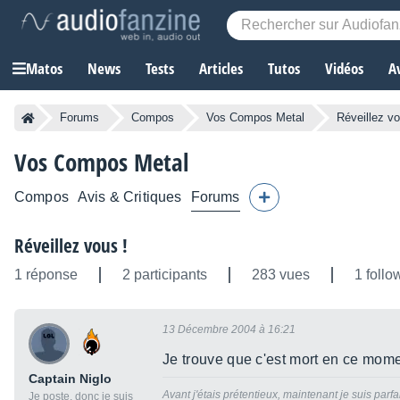
Matos
News
Tests
Articles
Tutos
Vidéos
A
Forums
Compos
Vos Compos Metal
Réveillez vo
Vos Compos Metal
Compos
Avis & Critiques
Forums
Réveillez vous !
1 réponse
2 participants
283 vues
1 follo
13 Décembre 2004 à 16:21
Je trouve que c'est mort en ce mome
Captain Niglo
Avant j'étais prétentieux, maintenant je suis parfai
Je poste, donc je suis