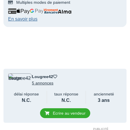
Multiples modes de paiement
En savoir plus
Lougree42
5 annonces
délai réponse
taux réponse
ancienneté
N.C.
N.C.
3 ans
Ecrire au vendeur