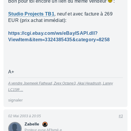
Bon pour toi encore un lien du même vendeur
:
Studio Projects TB1
, neuf et avec facture à 269
EUR (prix achat immédiat):
https://cgi.ebay.com/ws/eBayISAPI.dll?
ViewItem&item=3324385435&category=8258
A+
A vendre Joemeek Fathead, Zvex Octane3, Akai Headrush, Laney
LC15R ...
signaler
02 Mai 2003 à 20:05
#3
Zabelle
Posteur·euse AFfamé·e