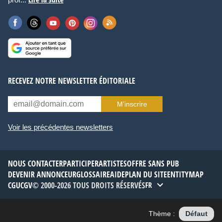
RECEVEZ NOTRE NEWSLETTER ÉDITORIALE
M’inscrire
Voir les précédentes newsletters
NOUS CONTACTER
PARTICIPER
ARTISTES
OFFRE SANS PUB
DEVENIR ANNONCEUR
GLOSSAIRE
AIDE
PLAN DU SITE
ENTITYMAP
CGU
CGV
© 2000-2026 TOUS DROITS RÉSERVÉS
FR
Thème :
Défaut