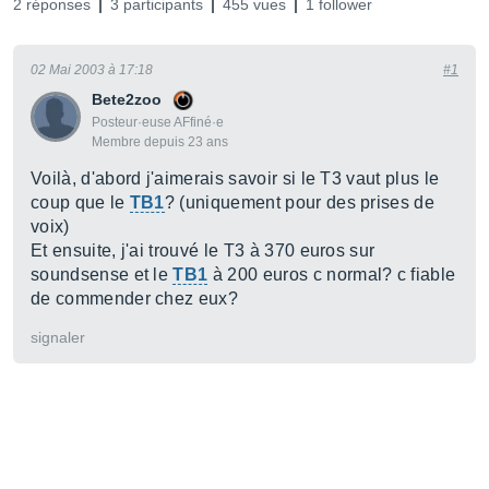
2 réponses
3 participants
455 vues
1 follower
02 Mai 2003 à 17:18
#1
Bete2zoo
Posteur·euse AFfiné·e
Membre depuis 23 ans
Voilà, d'abord j'aimerais savoir si le T3 vaut plus le
coup que le
TB1
? (uniquement pour des prises de
voix)
Et ensuite, j'ai trouvé le T3 à 370 euros sur
soundsense et le
TB1
à 200 euros c normal? c fiable
de commender chez eux?
signaler