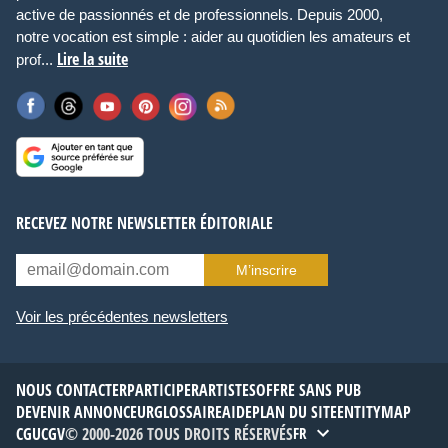
active de passionnés et de professionnels. Depuis 2000,
notre vocation est simple : aider au quotidien les amateurs et
Lire la suite
prof...
RECEVEZ NOTRE NEWSLETTER ÉDITORIALE
M’inscrire
Voir les précédentes newsletters
NOUS CONTACTER
PARTICIPER
ARTISTES
OFFRE SANS PUB
DEVENIR ANNONCEUR
GLOSSAIRE
AIDE
PLAN DU SITE
ENTITYMAP
CGU
CGV
© 2000-2026 TOUS DROITS RÉSERVÉS
FR