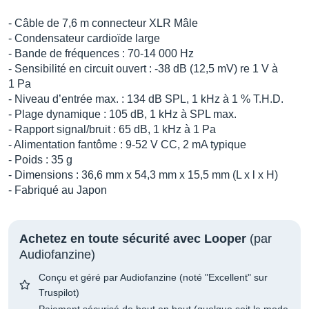
- Câble de 7,6 m connecteur XLR Mâle
- Condensateur cardioïde large
- Bande de fréquences : 70-14 000 Hz
- Sensibilité en circuit ouvert : -38 dB (12,5 mV) re 1 V à
1 Pa
- Niveau d’entrée max. : 134 dB SPL, 1 kHz à 1 % T.H.D.
- Plage dynamique : 105 dB, 1 kHz à SPL max.
- Rapport signal/bruit : 65 dB, 1 kHz à 1 Pa
- Alimentation fantôme : 9-52 V CC, 2 mA typique
- Poids : 35 g
- Dimensions : 36,6 mm x 54,3 mm x 15,5 mm (L x l x H)
- Fabriqué au Japon
Achetez en toute sécurité avec Looper
(par
Audiofanzine)
Conçu et géré par Audiofanzine (noté "Excellent" sur
Truspilot)
Paiement sécurisé de bout en bout (quelque soit le mode