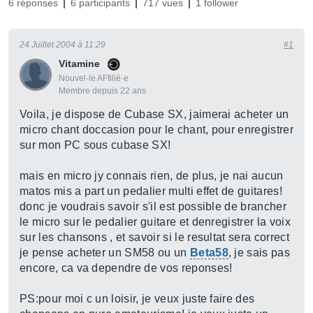
6 réponses
6 participants
717 vues
1 follower
24 Juillet 2004 à 11:29
#1
Vitamine
Nouvel·le AFfilié·e
Membre depuis 22 ans
Voila, je dispose de Cubase SX, jaimerai acheter un
micro chant doccasion pour le chant, pour enregistrer
sur mon PC sous cubase SX!
mais en micro jy connais rien, de plus, je nai aucun
matos mis a part un pedalier multi effet de guitares!
donc je voudrais savoir s'il est possible de brancher
le micro sur le pedalier guitare et denregistrer la voix
sur les chansons , et savoir si le resultat sera correct
je pense acheter un SM58 ou un
Beta58
, je sais pas
encore, ca va dependre de vos reponses!
PS:pour moi c un loisir, je veux juste faire des