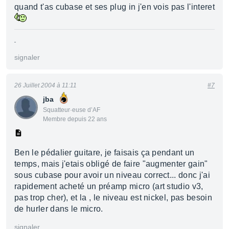
quand t'as cubase et ses plug in j'en vois pas l'interet
signaler
26 Juillet 2004 à 11:11
#7
jba
Squatteur·euse d’AF
Membre depuis 22 ans
Ben le pédalier guitare, je faisais ça pendant un
temps, mais j'etais obligé de faire "augmenter gain"
sous cubase pour avoir un niveau correct... donc j'ai
rapidement acheté un préamp micro (art studio v3,
pas trop cher), et la , le niveau est nickel, pas besoin
de hurler dans le micro.
signaler