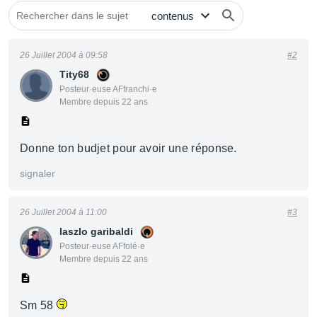
26 Juillet 2004 à 09:58
#2
Tity68
Posteur·euse AFfranchi·e
Membre depuis 22 ans
Donne ton budjet pour avoir une réponse.
signaler
26 Juillet 2004 à 11:00
#3
laszlo garibaldi
Posteur·euse AFfolé·e
Membre depuis 22 ans
Sm 58