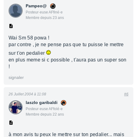
Pampeo@
Posteur·euse AFfiné·e
Membre depuis 23 ans
Wai Sm 58 powa !
par contre , je ne pense pas que tu puisse le mettre
sur t'on pedalier
en plus meme si c possible , t'aura pas un super son
!
signaler
26 Juillet 2004 à 11:08
#6
laszlo garibaldi
Posteur·euse AFfolé·e
Membre depuis 22 ans
à mon avis tu peux le mettre sur ton pedalier... mais