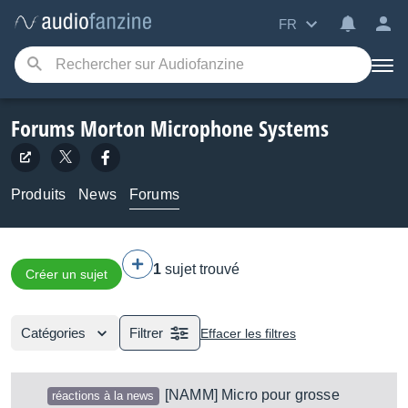
FR
Forums Morton Microphone Systems
Produits
News
Forums
1
sujet trouvé
Créer un sujet
Catégories
Filtrer
Effacer les filtres
[NAMM] Micro pour grosse
réactions à la news