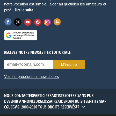
notre vocation est simple : aider au quotidien les amateurs et
Lire la suite
prof...
RECEVEZ NOTRE NEWSLETTER ÉDITORIALE
M’inscrire
Voir les précédentes newsletters
NOUS CONTACTER
PARTICIPER
ARTISTES
OFFRE SANS PUB
DEVENIR ANNONCEUR
GLOSSAIRE
AIDE
PLAN DU SITE
ENTITYMAP
CGU
CGV
© 2000-2026 TOUS DROITS RÉSERVÉS
FR