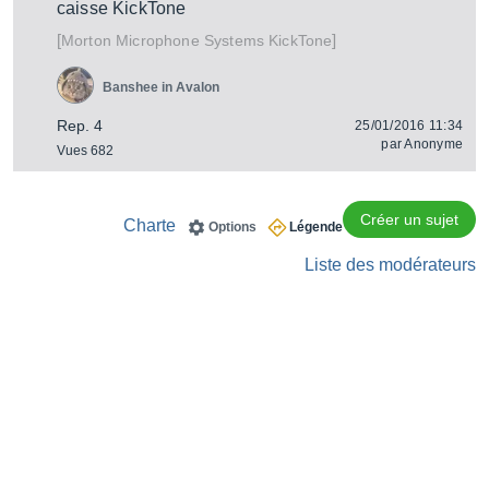
caisse KickTone
[
]
KickTone
Morton Microphone Systems
Banshee in Avalon
Rep. 4
25/01/2016 11:34
par
Anonyme
Vues 682
Créer un sujet
Charte
Options
Légende
Liste des modérateurs