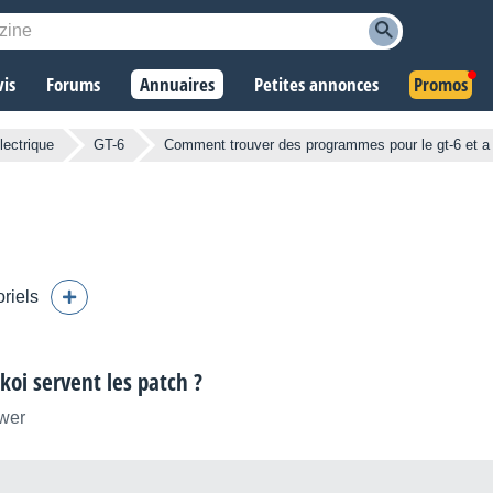
vis
Forums
Annuaires
Petites annonces
Promos
électrique
GT-6
Comment trouver des programmes pour le gt-6 et a 
oriels
oi servent les patch ?
ower