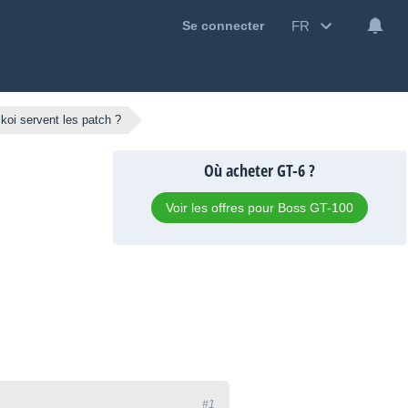
FR
Se connecter
koi servent les patch ?
Où acheter GT-6 ?
Voir les offres pour Boss GT-100
#1