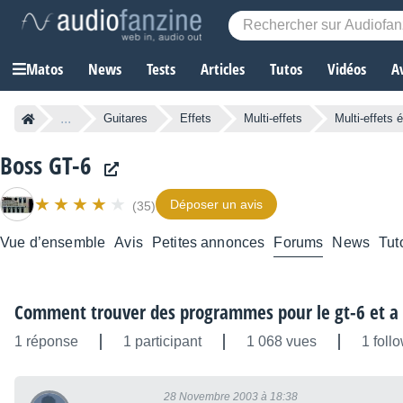
Matos
News
Tests
Articles
Tutos
Vidéos
A
...
Guitares
Effets
Multi-effets
Multi-effets 
Boss GT-6
Déposer un avis
(35)
Vue d’ensemble
Avis
Petites annonces
Forums
News
Tut
Comment trouver des programmes pour le gt-6 et a k
1 réponse
1 participant
1 068 vues
1 foll
28 Novembre 2003 à 18:38