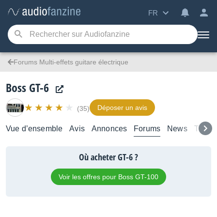
FR
Forums Multi-effets guitare électrique
Boss GT-6
Déposer un avis
(35)
Vue d’ensemble
Avis
Annonces
Forums
News
Tutori
Où acheter GT-6 ?
Voir les offres pour Boss GT-100