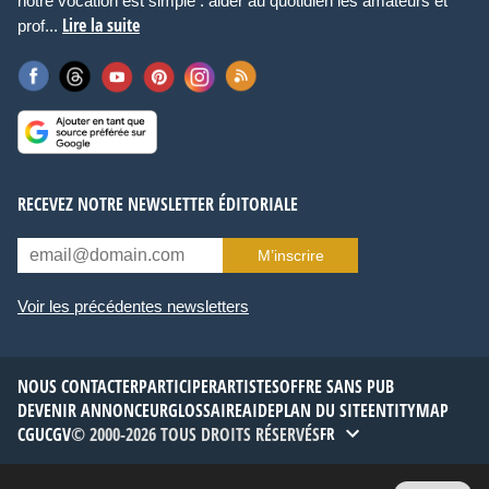
notre vocation est simple : aider au quotidien les amateurs et
Lire la suite
prof...
RECEVEZ NOTRE NEWSLETTER ÉDITORIALE
M’inscrire
Voir les précédentes newsletters
NOUS CONTACTER
PARTICIPER
ARTISTES
OFFRE SANS PUB
DEVENIR ANNONCEUR
GLOSSAIRE
AIDE
PLAN DU SITE
ENTITYMAP
CGU
CGV
© 2000-2026 TOUS DROITS RÉSERVÉS
FR