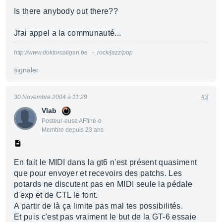
Is there anybody out there??
Jfai appel a la communauté...
http://www.doktorcaligari.be - rock/jazz/pop
signaler
30 Novembre 2004 à 11:29
#3
Vlab
Posteur·euse AFfiné·e
Membre depuis 23 ans
En fait le MIDI dans la gt6 n'est présent quasiment
que pour envoyer et recevoirs des patchs. Les
potards ne discutent pas en MIDI seule la pédale
d'exp et de CTL le font.
A partir de là ça limite pas mal tes possibilités.
Et puis c'est pas vraiment le but de la GT-6 essaie