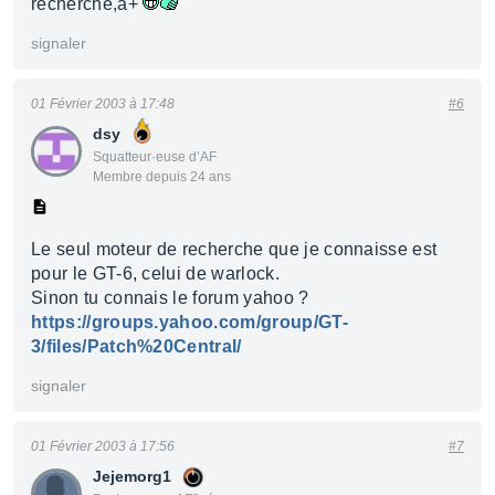
recherche,à+
signaler
01 Février 2003 à 17:48
#6
dsy
Squatteur·euse d’AF
Membre depuis 24 ans
Le seul moteur de recherche que je connaisse est
pour le GT-6, celui de warlock.
Sinon tu connais le forum yahoo ?
https://groups.yahoo.com/group/GT-
3/files/Patch%20Central/
signaler
01 Février 2003 à 17:56
#7
Jejemorg1