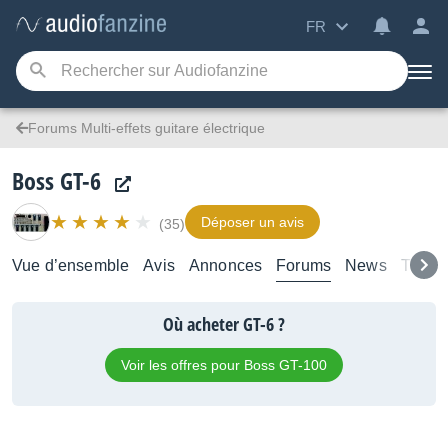
FR
Forums Multi-effets guitare électrique
Boss GT-6
Déposer un avis
(35)
Vue d’ensemble
Avis
Annonces
Forums
News
Tutori
Où acheter GT-6 ?
Voir les offres pour Boss GT-100