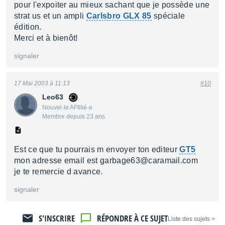
pour l'expoiter au mieux sachant que je possède une
strat us et un ampli
Carlsbro GLX 85
spéciale
édition.
Merci et à bienôt!
signaler
17 Mai 2003 à 11:13
#10
Leo63
Nouvel·le AFfilié·e
Membre depuis 23 ans
Est ce que tu pourrais m envoyer ton editeur
GT5
mon adresse email est garbage63@caramail.com
je te remercie d avance.
signaler
S'INSCRIRE
RÉPONDRE À CE SUJET
< Liste des sujets