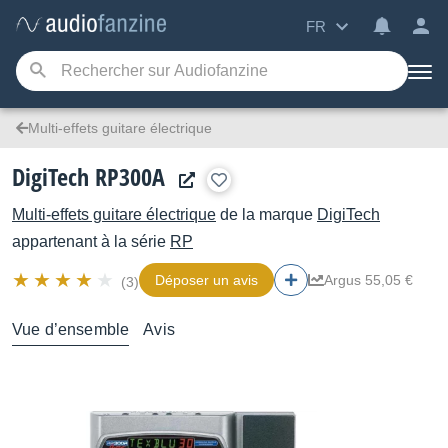
FR
Multi-effets guitare électrique
DigiTech RP300A
Multi-effets guitare électrique
de la marque
DigiTech
appartenant à la série
RP
Déposer un avis
Argus 55,05 €
(3)
Vue d’ensemble
Avis