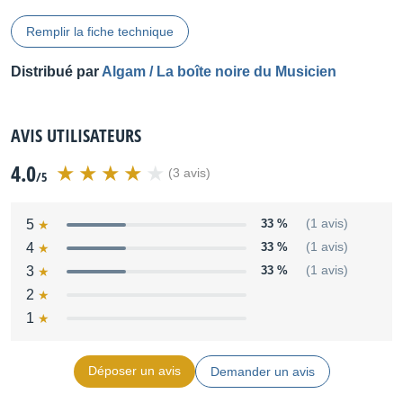
Remplir la fiche technique
Distribué par
Algam / La boîte noire du Musicien
AVIS UTILISATEURS
4.0
(3 avis)
/5
5
33 %
(1 avis)
4
33 %
(1 avis)
3
33 %
(1 avis)
2
1
Déposer un avis
Demander un avis